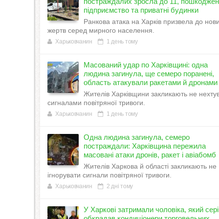
постраждалих зросла до 11, пошкодже
підприємство та приватні будинки
Ранкова атака на Харків призвела до нов
жертв серед мирного населення.
Харьковчанин
1 день тому
Масований удар по Харківщині: одна
людина загинула, ще семеро поранені,
область атакували ракетами й дронами
Жителів Харківщини закликають не нехту
сигналами повітряної тривоги.
Харьковчанин
1 день тому
Одна людина загинула, семеро
постраждали: Харківщина пережила
масовані атаки дронів, ракет і авіабомб
Жителів Харкова й області закликають не
ігнорувати сигнали повітряної тривоги.
Харьковчанин
2 дні тому
У Харкові затримали чоловіка, який сер
обкрадав кондиціонери торговельних