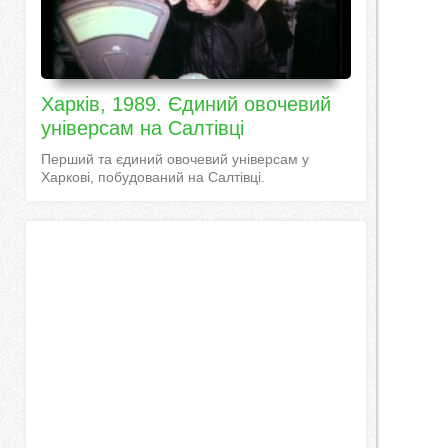
Харків, 1989. Єдиний овочевий
універсам на Салтівці
Перший та єдиний овочевий універсам у
Харкові, побудований на Салтівці.