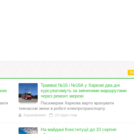
Вс
Трамваї №16 і №16А у Харкові два дні
тних
курсуватимуть за зміненими маршрутами
через ремонт мережі
вати
Пасажирам Харкова варто врахувати
.
тимчасові зміни в роботі електротранспорту.
Харьковчанин
20 годин тому
На майдані Конституції до 10 серпня