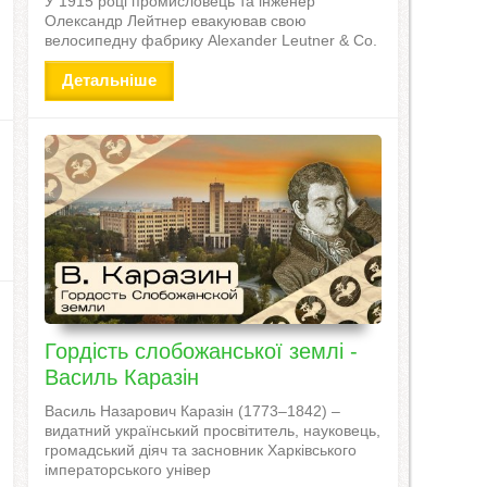
У 1915 році промисловець та інженер
Олександр Лейтнер евакуював свою
велосипедну фабрику Alexander Leutner & Co.
Детальніше
Гордість слобожанської землі -
Василь Каразін
Василь Назарович Каразін (1773–1842) –
видатний український просвітитель, науковець,
громадський діяч та засновник Харківського
імператорського універ