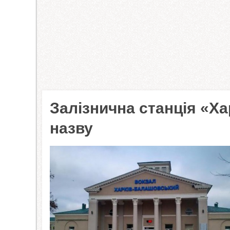
Залізнична станція «Х
назву