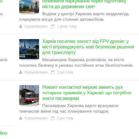
но
обмежили паркування через підготовку
міста до державних свят
их
Водіям у центрі Харкова варто заздалегідь
планувати місця для стоянки автомобілів.
Харьковчанин
1 день тому
Харків посилює захист від FPV-дронів: у
місті впроваджують нові безпекові рішення
для транспорту
вати
Мешканцям Харкова розповіли, як місто
посилює безпеку в умовах постійних атак безпілотників.
Харьковчанин
2 дні тому
Ремонт контактної мережі змінить рух
чотирьох трамваїв у Харкові: що потрібно
знати пасажирам
Пасажирам Харкова варто врахувати
тимчасові зміни під час планування поїздок.
Харьковчанин
3 дні тому
ійно