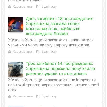
повітряних тривог.
Харьковчанин
2 дні тому
Двоє загиблих і 18 постраждалих:
Харківщина зазнала нових
масованих атак, найбільше
постраждала Лозова
Жителів Харківщини закликають залишатися
уважними через високу загрозу нових атак.
Харьковчанин
2 дні тому
Троє загиблих і 14 постраждалих:
Харківщина пережила нову хвилю
ракетних ударів та атак дронів
Жителів Харківщини закликають не ігнорувати
повітряні тривоги через зростання інтенсивності
атак.
Харьковчанин
3 дні тому