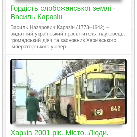
Гордість слобожанської землі -
Василь Каразін
Василь Назарович Каразін (1773–1842) –
видатний український просвітитель, науковець,
громадський діяч та засновник Харківського
імператорського універ
Харків 2001 рік. Місто. Люди.