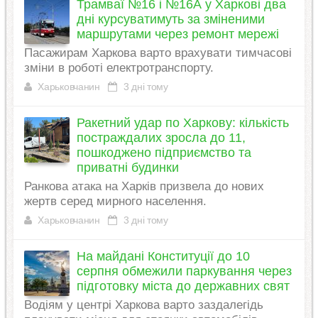
Трамваї №16 і №16А у Харкові два
дні курсуватимуть за зміненими
маршрутами через ремонт мережі
Пасажирам Харкова варто врахувати тимчасові
зміни в роботі електротранспорту.
Харьковчанин
3 дні тому
Ракетний удар по Харкову: кількість
постраждалих зросла до 11,
пошкоджено підприємство та
приватні будинки
Ранкова атака на Харків призвела до нових
жертв серед мирного населення.
Харьковчанин
3 дні тому
На майдані Конституції до 10
серпня обмежили паркування через
підготовку міста до державних свят
Водіям у центрі Харкова варто заздалегідь