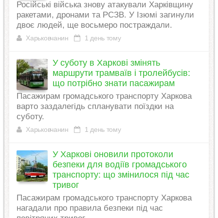
Російські війська знову атакували Харківщину
ракетами, дронами та РСЗВ. У Ізюмі загинули
двоє людей, ще восьмеро постраждали.
Харьковчанин
1 день тому
У суботу в Харкові змінять
маршрути трамваїв і тролейбусів:
що потрібно знати пасажирам
Пасажирам громадського транспорту Харкова
варто заздалегідь спланувати поїздки на
суботу.
Харьковчанин
1 день тому
У Харкові оновили протоколи
безпеки для водіїв громадського
транспорту: що змінилося під час
тривог
Пасажирам громадського транспорту Харкова
нагадали про правила безпеки під час