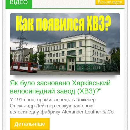
ВІДЕО
Більше відео
Як було засновано Харківський
велосипедний завод (ХВЗ)?"
У 1915 році промисловець та інженер
Олександр Лейтнер евакуював свою
велосипедну фабрику Alexander Leutner & Co.
Детальніше