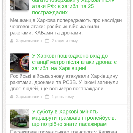
атаки РФ: є загиблі та 25
постраждалих
Мешканців Харкова попереджають про наслідки
чергової атаки: російські війська били
ракетами, КАБами та дронами.
Харьковчанин
2 години тому
У Харкові пошкоджено вхід до
станції метро після атаки дрона: є
загиблі на Харківщині
Російські війська знову атакували Харківщину
ракетами, дронами та РСЗВ. У Ізюмі загинули
двоє людей, ще восьмеро постраждали.
Харьковчанин
1 день тому
У суботу в Харкові змінять
маршрути трамваїв і тролейбусів:
що потрібно знати пасажирам
Пасажирам громадського транспорту Харкова