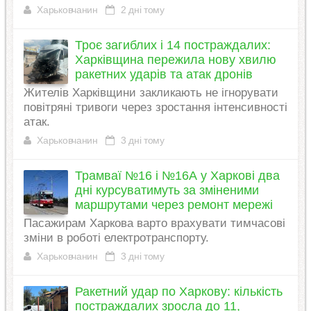
Харьковчанин
2 дні тому
Троє загиблих і 14 постраждалих:
Харківщина пережила нову хвилю
ракетних ударів та атак дронів
Жителів Харківщини закликають не ігнорувати
повітряні тривоги через зростання інтенсивності
атак.
Харьковчанин
3 дні тому
Трамваї №16 і №16А у Харкові два
дні курсуватимуть за зміненими
маршрутами через ремонт мережі
Пасажирам Харкова варто врахувати тимчасові
зміни в роботі електротранспорту.
Харьковчанин
3 дні тому
Ракетний удар по Харкову: кількість
постраждалих зросла до 11,