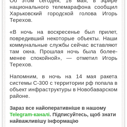
Об этом сегодня, 16 мая, в эфире
национального телемарафона сообщил
Харьковский городской голова Игорь
Терехов.
«В ночь на воскресенье был прилет,
повредивший некоторые объекты. Наши
коммунальные службы сейчас вставляют
там окна. Прошлая ночь была более-
менее спокойной», — отметил Игорь
Терехов.
Напомним, в ночь на 14 мая ракета
системы С-300 с территории рф попала в
объект инфраструктуры в Новобаварском
районе.
Зараз все найоперативніше в нашому
Telegram-каналі
. Підписуйтесь, щоб знати
найважливішу інформацію