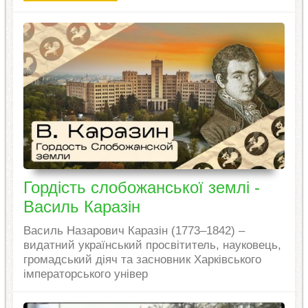
Гордість слобожанської землі -
Василь Каразін
Василь Назарович Каразін (1773–1842) –
видатний український просвітитель, науковець,
громадський діяч та засновник Харківського
імператорського універ