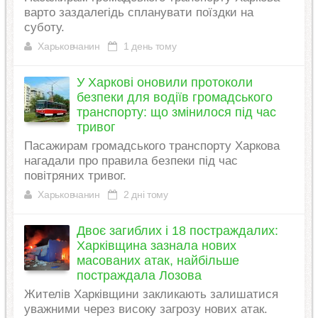
варто заздалегідь спланувати поїздки на
суботу.
Харьковчанин
1 день тому
У Харкові оновили протоколи
безпеки для водіїв громадського
транспорту: що змінилося під час
тривог
Пасажирам громадського транспорту Харкова
нагадали про правила безпеки під час
повітряних тривог.
Харьковчанин
2 дні тому
Двоє загиблих і 18 постраждалих:
Харківщина зазнала нових
масованих атак, найбільше
постраждала Лозова
Жителів Харківщини закликають залишатися
уважними через високу загрозу нових атак.