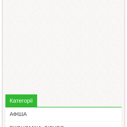
Категорії
АФІША