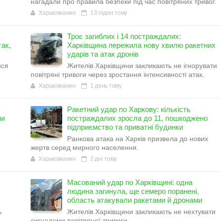
нагадали про правила безпеки під час повітряних тривог.
Харьковчанин
13 годин тому
Троє загиблих і 14 постраждалих:
ак,
Харківщина пережила нову хвилю ракетних
ударів та атак дронів
ися
Жителів Харківщини закликають не ігнорувати
повітряні тривоги через зростання інтенсивності атак.
Харьковчанин
1 день тому
Ракетний удар по Харкову: кількість
ми
постраждалих зросла до 11, пошкоджено
підприємство та приватні будинки
Ранкова атака на Харків призвела до нових
жертв серед мирного населення.
Харьковчанин
2 дні тому
Масований удар по Харківщині: одна
людина загинула, ще семеро поранені,
область атакували ракетами й дронами
ь
Жителів Харківщини закликають не нехтувати
сигналами повітряної тривоги.