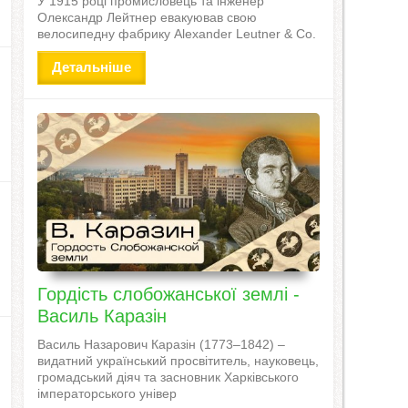
У 1915 році промисловець та інженер
Олександр Лейтнер евакуював свою
велосипедну фабрику Alexander Leutner & Co.
Детальніше
Гордість слобожанської землі -
Василь Каразін
Василь Назарович Каразін (1773–1842) –
видатний український просвітитель, науковець,
громадський діяч та засновник Харківського
імператорського універ