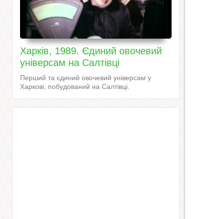
Харків, 1989. Єдиний овочевий
універсам на Салтівці
Перший та єдиний овочевий універсам у
Харкові, побудований на Салтівці.