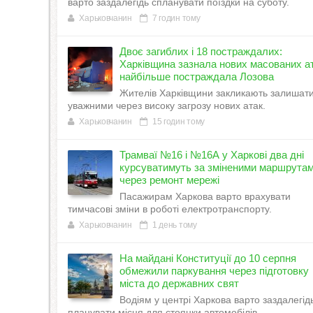
варто заздалегідь спланувати поїздки на суботу.
Харьковчанин
7 годин тому
Двоє загиблих і 18 постраждалих:
Харківщина зазнала нових масованих ат
найбільше постраждала Лозова
Жителів Харківщини закликають залишат
уважними через високу загрозу нових атак.
Харьковчанин
15 годин тому
Трамваї №16 і №16А у Харкові два дні
курсуватимуть за зміненими маршрута
через ремонт мережі
Пасажирам Харкова варто врахувати
тимчасові зміни в роботі електротранспорту.
Харьковчанин
1 день тому
На майдані Конституції до 10 серпня
обмежили паркування через підготовку
міста до державних свят
Водіям у центрі Харкова варто заздалегід
планувати місця для стоянки автомобілів.