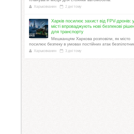
Харьковчанин
2 дні тому
Харків посилює захист від FPV-дронів: 
місті впроваджують нові безпекові ріше
для транспорту
Мешканцям Харкова розповіли, як місто
посилює безпеку в умовах постійних атак безпілотник
Харьковчанин
3 дні тому