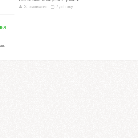
Харьковчанин
2 дні тому
у
ння
ів.