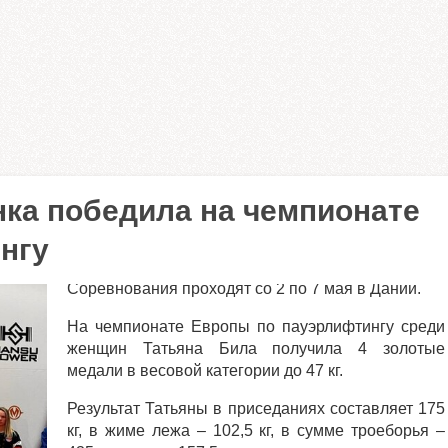
нка победила на чемпионате
нгу
Соревнования проходят со 2 по 7 мая в Дании.
На чемпионате Европы по пауэрлифтингу среди
женщин Татьяна Била получила 4 золотые
медали в весовой категории до 47 кг.
Результат Татьяны в приседаниях составляет 175
кг, в жиме лежа – 102,5 кг, в сумме троеборья –