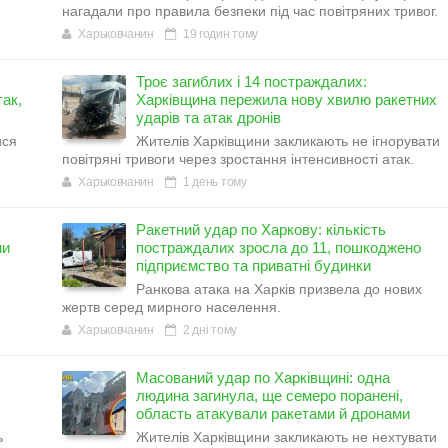
нагадали про правила безпеки під час повітряних тривог.
Харьковчанин
19 годин тому
Троє загиблих і 14 постраждалих:
ак,
Харківщина пережила нову хвилю ракетних
ударів та атак дронів
ися
Жителів Харківщини закликають не ігнорувати
повітряні тривоги через зростання інтенсивності атак.
Харьковчанин
1 день тому
Ракетний удар по Харкову: кількість
ми
постраждалих зросла до 11, пошкоджено
підприємство та приватні будинки
Ранкова атака на Харків призвела до нових
жертв серед мирного населення.
Харьковчанин
2 дні тому
Масований удар по Харківщині: одна
людина загинула, ще семеро поранені,
область атакували ракетами й дронами
ь
Жителів Харківщини закликають не нехтувати