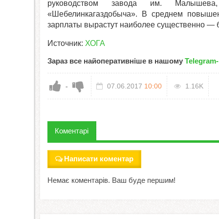
руководством завода им. Малышева
«Шебелинкагаздобыча». В среднем повышен
зарплаты вырастут наиболее существенно — б
Источник:
ХОГА
Зараз все найоперативніше в нашому
Telegram-
-
07.06.2017
10:00
1.16K
Коментарі
Написати коментар
Немає коментарів. Ваш буде першим!