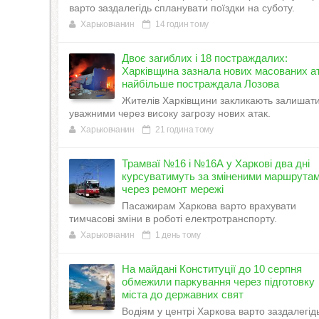
варто заздалегідь спланувати поїздки на суботу.
Харьковчанин
14 годин тому
Двоє загиблих і 18 постраждалих:
Харківщина зазнала нових масованих ат
найбільше постраждала Лозова
Жителів Харківщини закликають залишат
уважними через високу загрозу нових атак.
Харьковчанин
21 година тому
Трамваї №16 і №16А у Харкові два дні
курсуватимуть за зміненими маршрута
через ремонт мережі
Пасажирам Харкова варто врахувати
тимчасові зміни в роботі електротранспорту.
Харьковчанин
1 день тому
На майдані Конституції до 10 серпня
обмежили паркування через підготовку
міста до державних свят
Водіям у центрі Харкова варто заздалегід