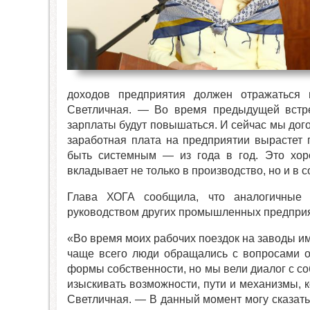
доходов предприятия должен отражаться
Светличная. — Во время предыдущей встре
зарплаты будут повышаться. И сейчас мы дог
заработная плата на предприятии вырастет 
быть системным — из года в год. Это хор
вкладывает не только в производство, но и в 
Глава ХОГА сообщила, что аналогичные 
руководством других промышленных предприя
«Во время моих рабочих поездок на заводы 
чаще всего люди обращались с вопросами о
формы собственности, но мы вели диалог с с
изыскивать возможности, пути и механизмы, 
Светличная. — В данный момент могу сказать