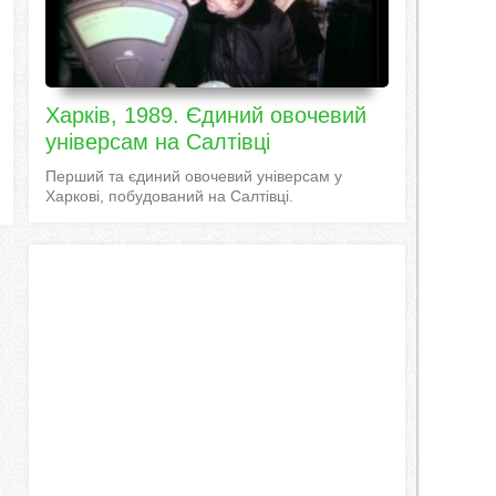
Харків, 1989. Єдиний овочевий
універсам на Салтівці
Перший та єдиний овочевий універсам у
Харкові, побудований на Салтівці.