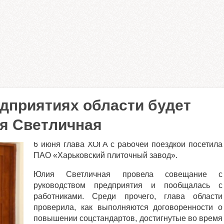
приятиях области будет
ия Светличная
6 июня глава ХОГА с рабочей поездкой посетила
ПАО «Харьковский плиточный завод».
Юлия Светличная провела совещание с
руководством предприятия и пообщалась с
работниками. Среди прочего, глава области
проверила, как выполняются договоренности о
повышении соцстандартов, достигнутые во время