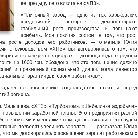
ее предыдущего визита на «ХПЗ».
«Плиточный завод — одно из тех харьковских
предприятий, которые демонстрируют
стабильный рост производства и повышают
прибыль. Моя позиция состоит в том, что рост
 на росте доходов его работников, — отметила Юлия
чи с руководством «ХПЗ» мы договорились о том, что
оворились о конкретных цифрах — до конца года в среднем
почти на 1000 грн. Убеждена, что это повышение должно
оший и правильный социальный диалог, когда инвестор
социальные гарантии для своих работников».
задачи по повышению соцстандартов стоят и перед
тий региона.
им. Малышева, «ХТЗ», «Турбоатом», «Шебелинкагаздобыча»
 повышении заработной платы. Это предприятия разной
обственниками и менеджментом, договаривались, что будем
которые позволят увеличить зарплаты, — рассказала Юлия
, что мы договорились о повышении зарплат работникам с