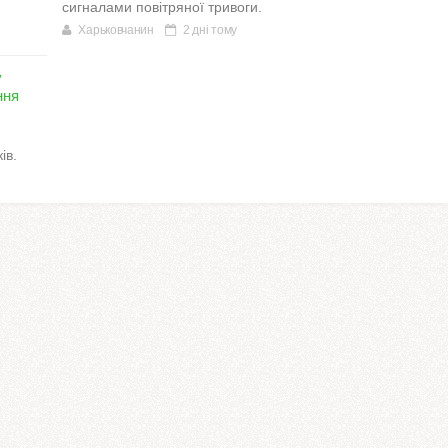
сигналами повітряної тривоги.
Харьковчанин
2 дні тому
у
ння
ів.