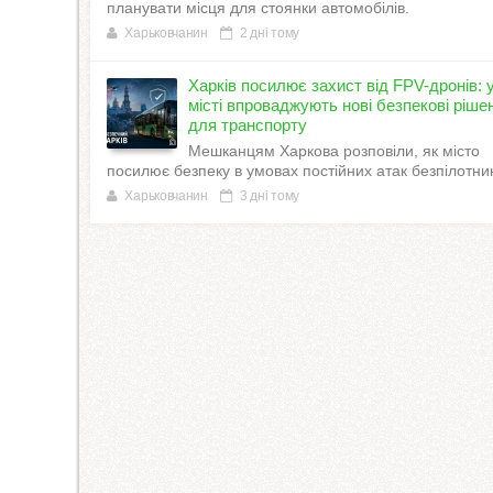
планувати місця для стоянки автомобілів.
Харьковчанин
2 дні тому
Харків посилює захист від FPV-дронів: 
місті впроваджують нові безпекові ріше
для транспорту
Мешканцям Харкова розповіли, як місто
посилює безпеку в умовах постійних атак безпілотник
Харьковчанин
3 дні тому