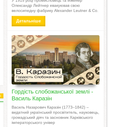
У 1915 році промисловець та інженер
Олександр Лейтнер евакуював свою
велосипедну фабрику Alexander Leutner & Co.
Детальніше
Гордість слобожанської землі -
і
Василь Каразін
Василь Назарович Каразін (1773–1842) –
видатний український просвітитель, науковець,
громадський діяч та засновник Харківського
імператорського універ