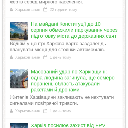
жертв серед мирного населення.
Харьковчанин
22 години тому
На майдані Конституції до 10
серпня обмежили паркування через
підготовку міста до державних свят
Водіям у центрі Харкова варто заздалегідь
планувати місця для стоянки автомобілів.
Харьковчанин
1 день тому
Масований удар по Харківщині:
одна людина загинула, ще семеро
поранені, область атакували
ракетами й дронами
Жителів Харківщини закликають не нехтувати
сигналами повітряної тривоги.
Харьковчанин
1 день тому
Харків посилює захист від FPV-