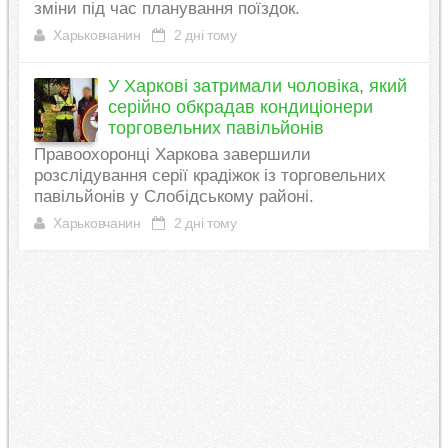
зміни під час планування поїздок.
Харьковчанин
2 дні тому
У Харкові затримали чоловіка, який
серійно обкрадав кондиціонери
торговельних павільйонів
Правоохоронці Харкова завершили
розслідування серії крадіжок із торговельних
павільйонів у Слобідському районі.
Харьковчанин
2 дні тому