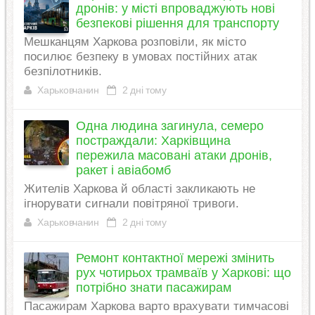
дронів: у місті впроваджують нові
безпекові рішення для транспорту
Мешканцям Харкова розповіли, як місто
посилює безпеку в умовах постійних атак
безпілотників.
Харьковчанин
2 дні тому
Одна людина загинула, семеро
постраждали: Харківщина
пережила масовані атаки дронів,
ракет і авіабомб
Жителів Харкова й області закликають не
ігнорувати сигнали повітряної тривоги.
Харьковчанин
2 дні тому
Ремонт контактної мережі змінить
рух чотирьох трамваїв у Харкові: що
потрібно знати пасажирам
Пасажирам Харкова варто врахувати тимчасові