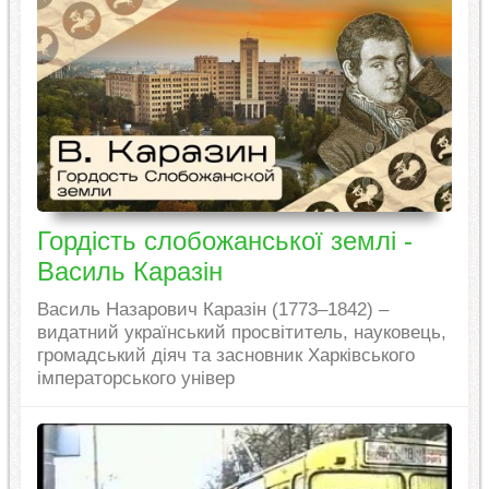
Гордість слобожанської землі -
Василь Каразін
Василь Назарович Каразін (1773–1842) –
видатний український просвітитель, науковець,
громадський діяч та засновник Харківського
імператорського універ