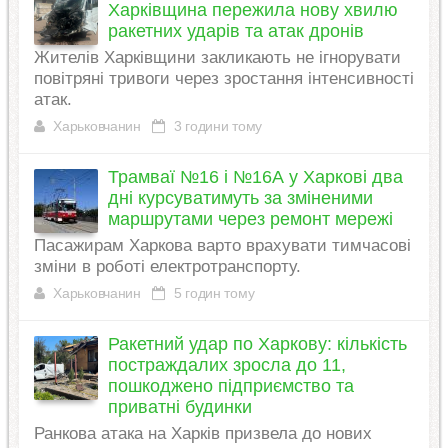
Харківщина пережила нову хвилю
ракетних ударів та атак дронів
Жителів Харківщини закликають не ігнорувати
повітряні тривоги через зростання інтенсивності
атак.
Харьковчанин
3 години тому
Трамваї №16 і №16А у Харкові два
дні курсуватимуть за зміненими
маршрутами через ремонт мережі
Пасажирам Харкова варто врахувати тимчасові
зміни в роботі електротранспорту.
Харьковчанин
5 годин тому
Ракетний удар по Харкову: кількість
постраждалих зросла до 11,
пошкоджено підприємство та
приватні будинки
Ранкова атака на Харків призвела до нових