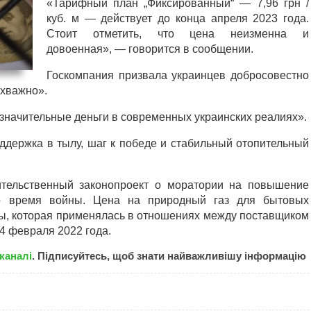
«Тарифный план „Фиксированный“ — 7,96 грн /
куб. м — действует до конца апреля 2023 года.
Стоит отметить, что цена неизменна и
довоенная», — говорится в сообщении.
Госкомпания призвала украинцев добросовестно
рхважно».
незначительные деньги в современных украинских реалиях».
ддержка в тылу, шаг к победе и стабильный отопительный
тельственный законопроект о моратории на повышение
во время войны. Цена на природный газ для бытовых
ны, которая применялась в отношениях между поставщиком
4 февраля 2022 года.
каналі
. Підписуйтесь, щоб знати найважливішу інформацію