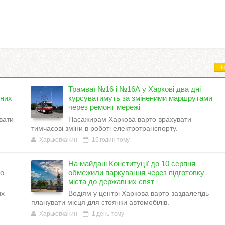
Вс
Трамваї №16 і №16А у Харкові два дні
тних
курсуватимуть за зміненими маршрутами
через ремонт мережі
вати
Пасажирам Харкова варто врахувати
.
тимчасові зміни в роботі електротранспорту.
Харьковчанин
15 годин тому
На майдані Конституції до 10 серпня
но
обмежили паркування через підготовку
міста до державних свят
их
Водіям у центрі Харкова варто заздалегідь
планувати місця для стоянки автомобілів.
Харьковчанин
1 день тому