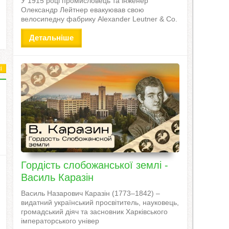
У 1915 році промисловець та інженер
Олександр Лейтнер евакуював свою
велосипедну фабрику Alexander Leutner & Co.
Детальніше
і
Гордість слобожанської землі -
Василь Каразін
Василь Назарович Каразін (1773–1842) –
видатний український просвітитель, науковець,
громадський діяч та засновник Харківського
імператорського універ