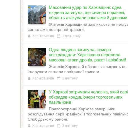
Масований удар по Харківщині: одна
людина загинула, ще семеро поранені,
область атакували ракетами й дронами
Жителів Харківщини закликають не нехту
сигналами повітряної тривоги.
Харьковчанин
1 день тому
Одна людина загинула, семеро
постраждали: Харківщина пережила
масовані атаки дронів, ракет і авіабомб
Жителів Харкова й області закликають не
ігнорувати сигнали повітряної тривоги.
Харьковчанин
2 дні тому
У Харкові затримали чоловіка, який сер
обкрадав кондиціонери торговельних
павільйонів
Правоохоронці Харкова завершили
розслідування серії крадіжок із торговельних павільйо
Слобідському районі.
Харьковчанин
3 дні тому