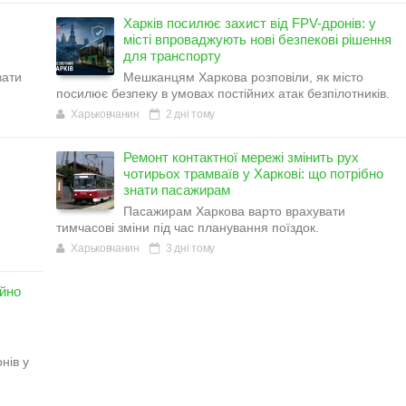
Харків посилює захист від FPV-дронів: у
місті впроваджують нові безпекові рішення
для транспорту
вати
Мешканцям Харкова розповіли, як місто
посилює безпеку в умовах постійних атак безпілотників.
Харьковчанин
2 дні тому
Ремонт контактної мережі змінить рух
чотирьох трамваїв у Харкові: що потрібно
знати пасажирам
Пасажирам Харкова варто врахувати
тимчасові зміни під час планування поїздок.
Харьковчанин
3 дні тому
ійно
нів у