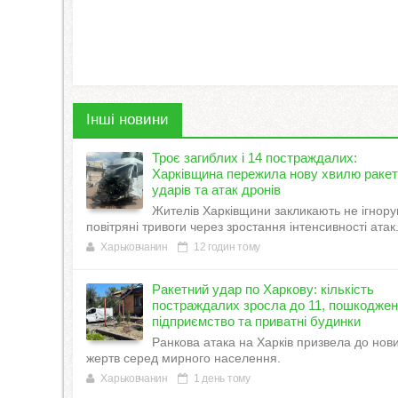
Інші новини
Троє загиблих і 14 постраждалих:
Харківщина пережила нову хвилю раке
ударів та атак дронів
Жителів Харківщини закликають не ігнору
повітряні тривоги через зростання інтенсивності атак
Харьковчанин
12 годин тому
Ракетний удар по Харкову: кількість
постраждалих зросла до 11, пошкодже
підприємство та приватні будинки
Ранкова атака на Харків призвела до нов
жертв серед мирного населення.
Харьковчанин
1 день тому