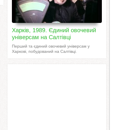
Харків, 1989. Єдиний овочевий
універсам на Салтівці
Перший та єдиний овочевий універсам у
Харкові, побудований на Салтівці.