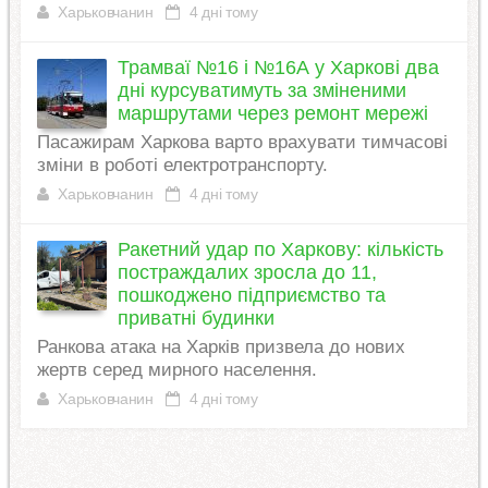
Харьковчанин
4 дні тому
Трамваї №16 і №16А у Харкові два
дні курсуватимуть за зміненими
маршрутами через ремонт мережі
Пасажирам Харкова варто врахувати тимчасові
зміни в роботі електротранспорту.
Харьковчанин
4 дні тому
Ракетний удар по Харкову: кількість
постраждалих зросла до 11,
пошкоджено підприємство та
приватні будинки
Ранкова атака на Харків призвела до нових
жертв серед мирного населення.
Харьковчанин
4 дні тому