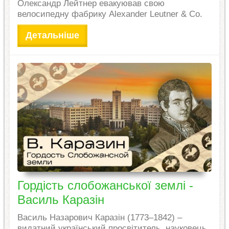
Олександр Лейтнер евакуював свою
велосипедну фабрику Alexander Leutner & Co.
Детальніше
Гордість слобожанської землі -
Василь Каразін
Василь Назарович Каразін (1773–1842) –
видатний український просвітитель, науковець,