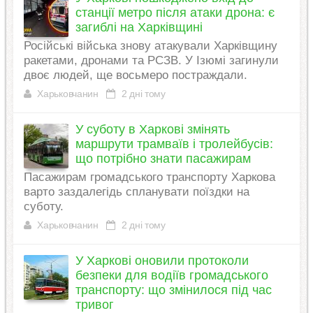
станції метро після атаки дрона: є
загиблі на Харківщині
Російські війська знову атакували Харківщину
ракетами, дронами та РСЗВ. У Ізюмі загинули
двоє людей, ще восьмеро постраждали.
Харьковчанин
2 дні тому
У суботу в Харкові змінять
маршрути трамваїв і тролейбусів:
що потрібно знати пасажирам
Пасажирам громадського транспорту Харкова
варто заздалегідь спланувати поїздки на
суботу.
Харьковчанин
2 дні тому
У Харкові оновили протоколи
безпеки для водіїв громадського
транспорту: що змінилося під час
тривог