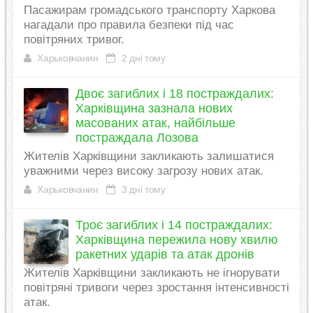
Пасажирам громадського транспорту Харкова
нагадали про правила безпеки під час
повітряних тривог.
Харьковчанин
2 дні тому
Двоє загиблих і 18 постраждалих:
Харківщина зазнала нових
масованих атак, найбільше
постраждала Лозова
Жителів Харківщини закликають залишатися
уважними через високу загрозу нових атак.
Харьковчанин
3 дні тому
Троє загиблих і 14 постраждалих:
Харківщина пережила нову хвилю
ракетних ударів та атак дронів
Жителів Харківщини закликають не ігнорувати
повітряні тривоги через зростання інтенсивності
атак.