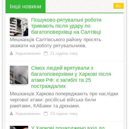
Інші новини
Всі
Пошуково-рятувальні роботи
тривають після удару по
багатоповерхівці на Салтівці
Мешканців Салтівського району просять
зважати на роботу рятувальників.
Харьковчанин
21 година тому
Сімох людей врятували з
багатоповерхівки у Харкові після
атаки РФ: є загиблі та 25
постраждалих
Мешканців Харкова попереджають про наслідки
чергової атаки: російські війська били
ракетами, КАБами та дронами.
Харьковчанин
23 години тому
У Харкові пошкоджено вхід до