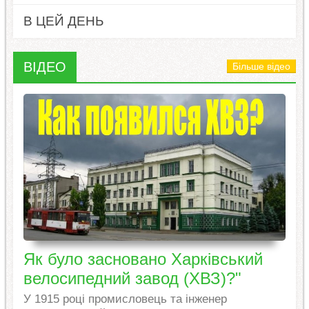
В ЦЕЙ ДЕНЬ
ВІДЕО
Більше відео
Як було засновано Харківський
велосипедний завод (ХВЗ)?"
У 1915 році промисловець та інженер