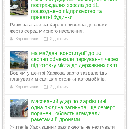
постраждалих зросла до 11,
пошкоджено підприємство та
приватні будинки
Ранкова атака на Харків призвела до нових
жертв серед мирного населення.
Харьковчанин
2 дні тому
На майдані Конституції до 10
серпня обмежили паркування через
підготовку міста до державних свят
Водіям у центрі Харкова варто заздалегідь
планувати місця для стоянки автомобілів.
Харьковчанин
2 дні тому
Масований удар по Харківщині:
одна людина загинула, ще семеро
поранені, область атакували
ракетами й дронами
Жителів Харківщини закликають не нехтувати