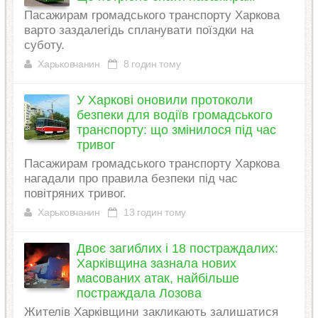
Пасажирам громадського транспорту Харкова
варто заздалегідь спланувати поїздки на
суботу.
Харьковчанин
8 годин тому
У Харкові оновили протоколи
безпеки для водіїв громадського
транспорту: що змінилося під час
тривог
Пасажирам громадського транспорту Харкова
нагадали про правила безпеки під час
повітряних тривог.
Харьковчанин
13 годин тому
Двоє загиблих і 18 постраждалих:
Харківщина зазнала нових
масованих атак, найбільше
постраждала Лозова
Жителів Харківщини закликають залишатися