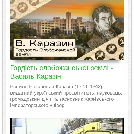
Гордість слобожанської землі -
Василь Каразін
Василь Назарович Каразін (1773–1842) –
видатний український просвітитель, науковець,
громадський діяч та засновник Харківського
імператорського універ