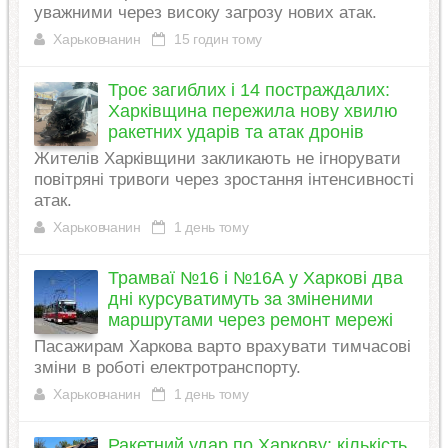
уважними через високу загрозу нових атак.
Харьковчанин
15 годин тому
Троє загиблих і 14 постраждалих:
Харківщина пережила нову хвилю
ракетних ударів та атак дронів
Жителів Харківщини закликають не ігнорувати
повітряні тривоги через зростання інтенсивності
атак.
Харьковчанин
1 день тому
Трамваї №16 і №16А у Харкові два
дні курсуватимуть за зміненими
маршрутами через ремонт мережі
Пасажирам Харкова варто врахувати тимчасові
зміни в роботі електротранспорту.
Харьковчанин
1 день тому
Ракетний удар по Харкову: кількість