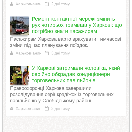
Харьковчанин
2 дні тому
Ремонт контактної мережі змінить
рух чотирьох трамваїв у Харкові: що
потрібно знати пасажирам
Пасажирам Харкова варто врахувати тимчасові
зміни під час планування поїздок.
Харьковчанин
3 дні тому
У Харкові затримали чоловіка, який
серійно обкрадав кондиціонери
торговельних павільйонів
Правоохоронці Харкова завершили
розслідування серії крадіжок із торговельних
павільйонів у Слобідському районі.
Харьковчанин
3 дні тому