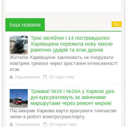
Інші новини
Всі
Троє загиблих і 14 постраждалих:
Харківщина пережила нову хвилю
ракетних ударів та атак дронів
Жителів Харківщини закликають не ігнорувати
повітряні тривоги через зростання інтенсивності
атак.
Харьковчанин
20 годин тому
Трамваї №16 і №16А у Харкові два
дні курсуватимуть за зміненими
маршрутами через ремонт мережі
Пасажирам Харкова варто врахувати тимчасові
зміни в роботі електротранспорту.
Харьковчанин
23 години тому