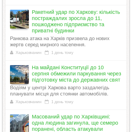
Ракетний удар по Харкову: кількість
постраждалих зросла до 11,
пошкоджено підприємство та
приватні будинки
Ранкова атака на Харків призвела до нових
жертв серед мирного населення.
Харьковчанин
1 день тому
На майдані Конституції до 10
серпня обмежили паркування через
підготовку міста до державних свят
Водіям у центрі Харкова варто заздалегідь
планувати місця для стоянки автомобілів.
Харьковчанин
1 день тому
Масований удар по Харківщині:
одна людина загинула, ще семеро
поранені, область атакували