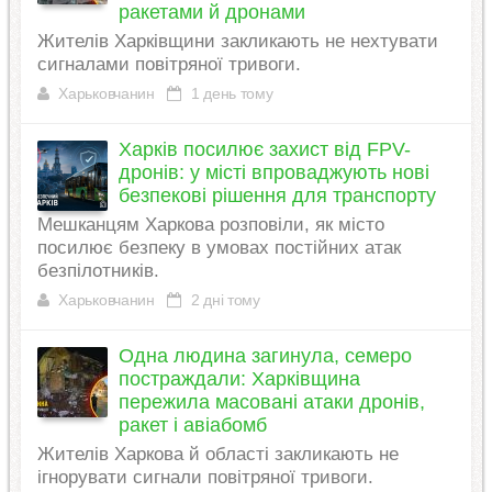
ракетами й дронами
Жителів Харківщини закликають не нехтувати
сигналами повітряної тривоги.
Харьковчанин
1 день тому
Харків посилює захист від FPV-
дронів: у місті впроваджують нові
безпекові рішення для транспорту
Мешканцям Харкова розповіли, як місто
посилює безпеку в умовах постійних атак
безпілотників.
Харьковчанин
2 дні тому
Одна людина загинула, семеро
постраждали: Харківщина
пережила масовані атаки дронів,
ракет і авіабомб
Жителів Харкова й області закликають не
ігнорувати сигнали повітряної тривоги.