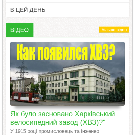
В ЦЕЙ ДЕНЬ
ВІДЕО
Більше відео
Як було засновано Харківський
велосипедний завод (ХВЗ)?"
У 1915 році промисловець та інженер