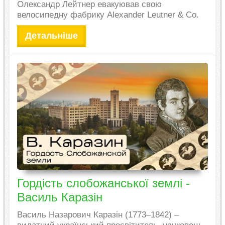
Олександр Лейтнер евакуював свою
велосипедну фабрику Alexander Leutner & Co.
Детальніше
Гордість слобожанської землі -
Василь Каразін
Василь Назарович Каразін (1773–1842) –