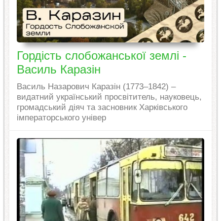
Гордість слобожанської землі -
Василь Каразін
Василь Назарович Каразін (1773–1842) –
видатний український просвітитель, науковець,
громадський діяч та засновник Харківського
імператорського універ