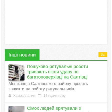
Інші новини
Всі
Пошуково-рятувальні роботи
тривають після удару по
багатоповерхівці на Салтівці
Мешканців Салтівського району просять
зважати на роботу рятувальників.
Харьковчанин
16 годин тому
Сімох людей врятували з