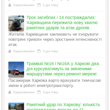
Харьковчанин
2 дні тому
Троє загиблих і 14 постраждалих:
Харківщина пережила нову хвилю
ракетних ударів та атак дронів
Жителів Харківщини закликають не ігнорувати
повітряні тривоги через зростання інтенсивності
атак.
Харьковчанин
3 дні тому
Трамваї №16 і №16А у Харкові два
дні курсуватимуть за зміненими
маршрутами через ремонт мережі
Пасажирам Харкова варто врахувати тимчасові
зміни в роботі електротранспорту.
Харьковчанин
3 дні тому
Ракетний удар по Харкову: кількість
постраждалих зросла до 11,