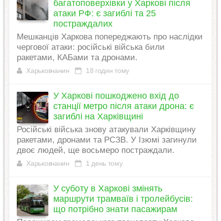
багатоповерхівки у Харкові після
атаки РФ: є загиблі та 25
постраждалих
Мешканців Харкова попереджають про наслідки
чергової атаки: російські війська били
ракетами, КАБами та дронами.
Харьковчанин
18 годин тому
У Харкові пошкоджено вхід до
станції метро після атаки дрона: є
загиблі на Харківщині
Російські війська знову атакували Харківщину
ракетами, дронами та РСЗВ. У Ізюмі загинули
двоє людей, ще восьмеро постраждали.
Харьковчанин
1 день тому
У суботу в Харкові змінять
маршрути трамваїв і тролейбусів:
що потрібно знати пасажирам