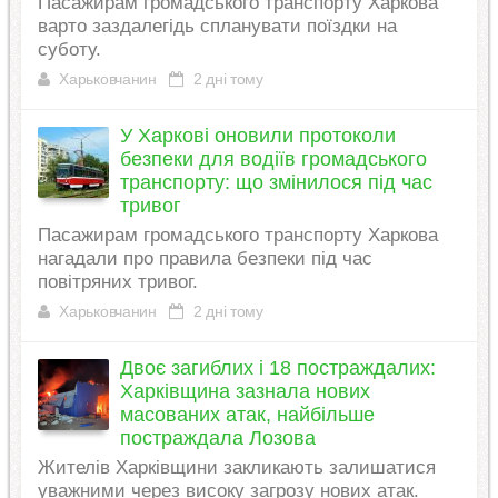
Пасажирам громадського транспорту Харкова
варто заздалегідь спланувати поїздки на
суботу.
Харьковчанин
2 дні тому
У Харкові оновили протоколи
безпеки для водіїв громадського
транспорту: що змінилося під час
тривог
Пасажирам громадського транспорту Харкова
нагадали про правила безпеки під час
повітряних тривог.
Харьковчанин
2 дні тому
Двоє загиблих і 18 постраждалих:
Харківщина зазнала нових
масованих атак, найбільше
постраждала Лозова
Жителів Харківщини закликають залишатися
уважними через високу загрозу нових атак.