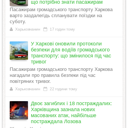
що потрібно знати пасажирам
Пасажирам громадського транспорту Харкова
варто заздалегідь спланувати поїздки на
суботу.
Харьковчанин
17 годин тому
У Харкові оновили протоколи
безпеки для водіїв громадського
транспорту: що змінилося під час
тривог
Пасажирам громадського транспорту Харкова
нагадали про правила безпеки під час
повітряних тривог.
Харьковчанин
22 години тому
Двоє загиблих і 18 постраждалих:
Харківщина зазнала нових
масованих атак, найбільше
постраждала Лозова