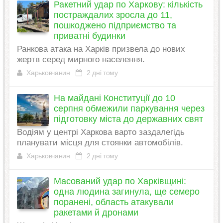
Ракетний удар по Харкову: кількість
постраждалих зросла до 11,
пошкоджено підприємство та
приватні будинки
Ранкова атака на Харків призвела до нових
жертв серед мирного населення.
Харьковчанин
2 дні тому
На майдані Конституції до 10
серпня обмежили паркування через
підготовку міста до державних свят
Водіям у центрі Харкова варто заздалегідь
планувати місця для стоянки автомобілів.
Харьковчанин
2 дні тому
Масований удар по Харківщині:
одна людина загинула, ще семеро
поранені, область атакували
ракетами й дронами