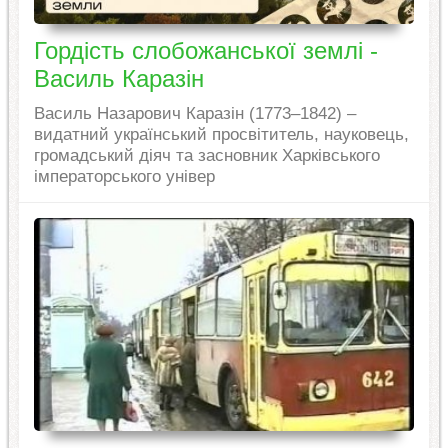
Гордість слобожанської землі -
Василь Каразін
Василь Назарович Каразін (1773–1842) –
видатний український просвітитель, науковець,
громадський діяч та засновник Харківського
імператорського універ