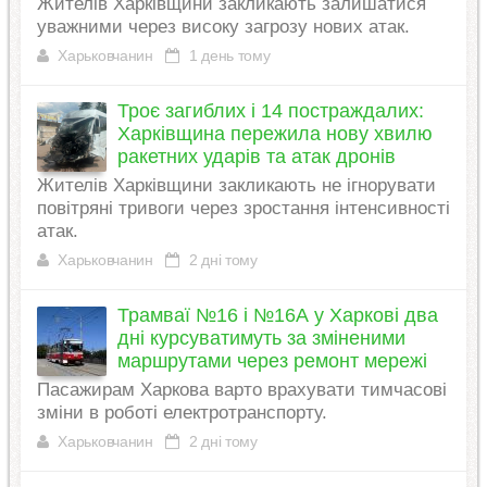
Жителів Харківщини закликають залишатися
уважними через високу загрозу нових атак.
Харьковчанин
1 день тому
Троє загиблих і 14 постраждалих:
Харківщина пережила нову хвилю
ракетних ударів та атак дронів
Жителів Харківщини закликають не ігнорувати
повітряні тривоги через зростання інтенсивності
атак.
Харьковчанин
2 дні тому
Трамваї №16 і №16А у Харкові два
дні курсуватимуть за зміненими
маршрутами через ремонт мережі
Пасажирам Харкова варто врахувати тимчасові
зміни в роботі електротранспорту.
Харьковчанин
2 дні тому