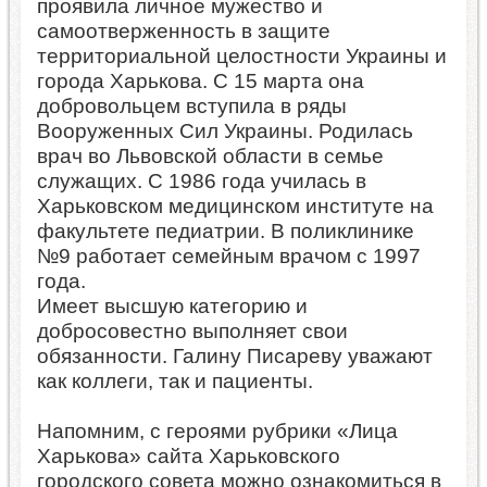
проявила личное мужество и
самоотверженность в защите
территориальной целостности Украины и
города Харькова. С 15 марта она
добровольцем вступила в ряды
Вооруженных Сил Украины. Родилась
врач во Львовской области в семье
служащих. С 1986 года училась в
Харьковском медицинском институте на
факультете педиатрии. В поликлинике
№9 работает семейным врачом с 1997
года.
Имеет высшую категорию и
добросовестно выполняет свои
обязанности. Галину Писареву уважают
как коллеги, так и пациенты.
Напомним, с героями рубрики «Лица
Харькова» сайта Харьковского
городского совета можно ознакомиться в