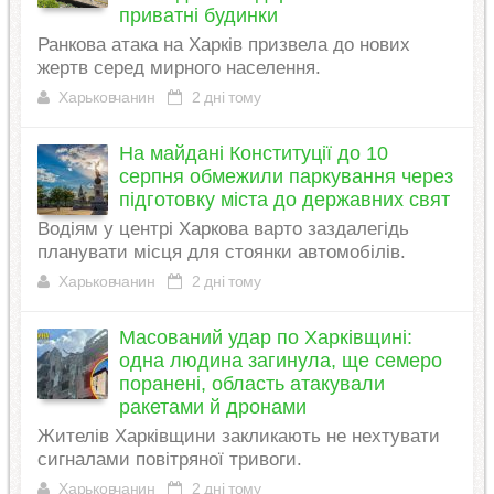
приватні будинки
Ранкова атака на Харків призвела до нових
жертв серед мирного населення.
Харьковчанин
2 дні тому
На майдані Конституції до 10
серпня обмежили паркування через
підготовку міста до державних свят
Водіям у центрі Харкова варто заздалегідь
планувати місця для стоянки автомобілів.
Харьковчанин
2 дні тому
Масований удар по Харківщині:
одна людина загинула, ще семеро
поранені, область атакували
ракетами й дронами
Жителів Харківщини закликають не нехтувати
сигналами повітряної тривоги.
Харьковчанин
2 дні тому