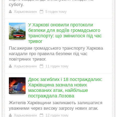
суботу.
Харьковчанин
5 годин тому
У Харкові оновили протоколи
безпеки для водіїв громадського
транспорту: що змінилося під час
тривог
Пасажирам громадського транспорту Харкова
нагадали про правила безпеки під час
повітряних тривог.
Харьковчанин
11 годин тому
Двоє загиблих і 18 постраждалих:
Харківщина зазнала нових
масованих атак, найбільше
постраждала Лозова
Жителів Харківщини закликають залишатися
уважними через високу загрозу нових атак.
Харьковчанин
12 годин тому