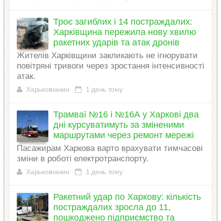
Троє загиблих і 14 постраждалих:
Харківщина пережила нову хвилю
ракетних ударів та атак дронів
Жителів Харківщини закликають не ігнорувати
повітряні тривоги через зростання інтенсивності
атак.
Харьковчанин
1 день тому
Трамваї №16 і №16А у Харкові два
дні курсуватимуть за зміненими
маршрутами через ремонт мережі
Пасажирам Харкова варто врахувати тимчасові
зміни в роботі електротранспорту.
Харьковчанин
1 день тому
Ракетний удар по Харкову: кількість
постраждалих зросла до 11,
пошкоджено підприємство та