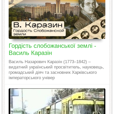
Гордість слобожанської землі -
Василь Каразін
Василь Назарович Каразін (1773–1842) –
видатний український просвітитель, науковець,
громадський діяч та засновник Харківського
імператорського універ