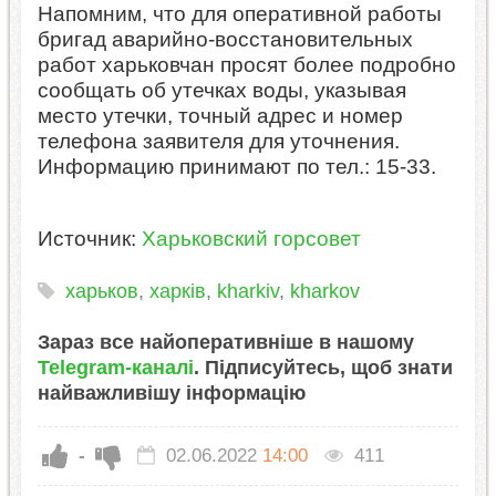
Напомним, что для оперативной работы
бригад аварийно-восстановительных
работ харьковчан просят более подробно
сообщать об утечках воды, указывая
место утечки, точный адрес и номер
телефона заявителя для уточнения.
Информацию принимают по тел.: 15-33.
Источник:
Харьковский горсовет
харьков
,
харків
,
kharkiv
,
kharkov
Зараз все найоперативніше в нашому
Telegram-каналі
. Підписуйтесь, щоб знати
найважливішу інформацію
-
02.06.2022
14:00
411