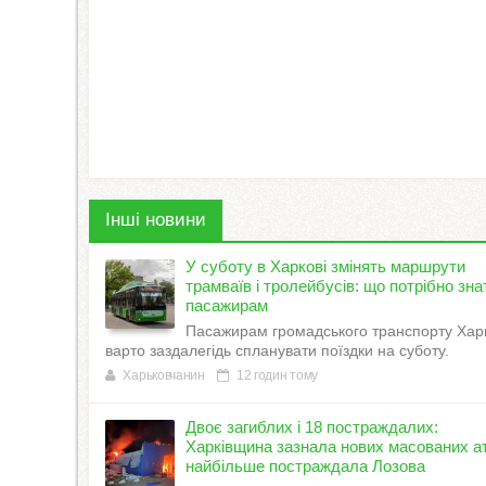
Інші новини
У суботу в Харкові змінять маршрути
трамваїв і тролейбусів: що потрібно зна
пасажирам
Пасажирам громадського транспорту Хар
варто заздалегідь спланувати поїздки на суботу.
Харьковчанин
12 годин тому
Двоє загиблих і 18 постраждалих:
Харківщина зазнала нових масованих ат
найбільше постраждала Лозова