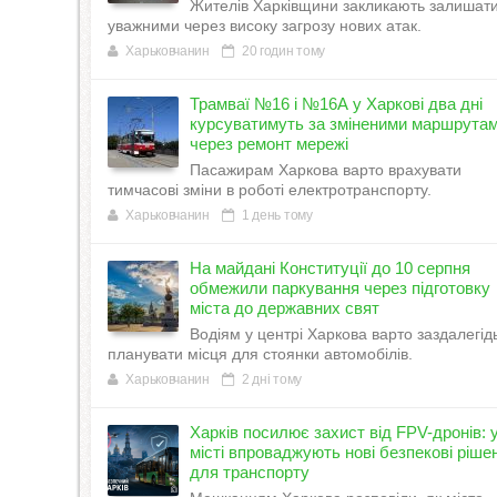
Жителів Харківщини закликають залишат
уважними через високу загрозу нових атак.
Харьковчанин
20 годин тому
Трамваї №16 і №16А у Харкові два дні
курсуватимуть за зміненими маршрута
через ремонт мережі
Пасажирам Харкова варто врахувати
тимчасові зміни в роботі електротранспорту.
Харьковчанин
1 день тому
На майдані Конституції до 10 серпня
обмежили паркування через підготовку
міста до державних свят
Водіям у центрі Харкова варто заздалегід
планувати місця для стоянки автомобілів.
Харьковчанин
2 дні тому
Харків посилює захист від FPV-дронів: 
місті впроваджують нові безпекові ріше
для транспорту