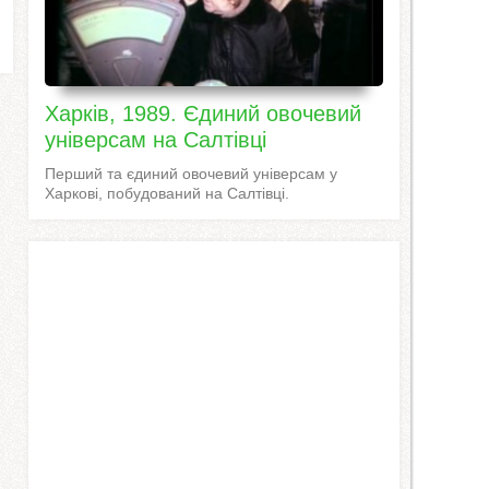
Харків, 1989. Єдиний овочевий
універсам на Салтівці
Перший та єдиний овочевий універсам у
Харкові, побудований на Салтівці.