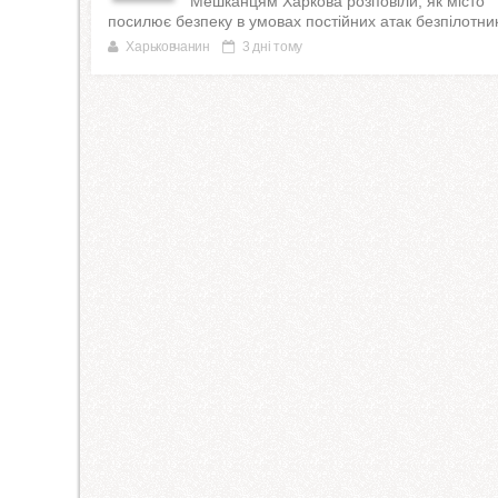
Мешканцям Харкова розповіли, як місто
посилює безпеку в умовах постійних атак безпілотник
Харьковчанин
3 дні тому