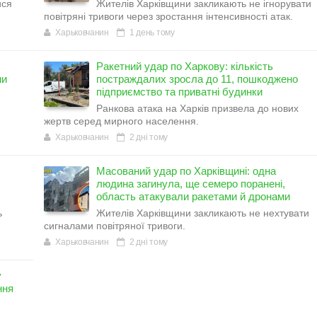
ися
Жителів Харківщини закликають не ігнорувати
повітряні тривоги через зростання інтенсивності атак.
Харьковчанин
1 день тому
Ракетний удар по Харкову: кількість
ми
постраждалих зросла до 11, пошкоджено
підприємство та приватні будинки
Ранкова атака на Харків призвела до нових
жертв серед мирного населення.
Харьковчанин
2 дні тому
Масований удар по Харківщині: одна
людина загинула, ще семеро поранені,
область атакували ракетами й дронами
ь
Жителів Харківщини закликають не нехтувати
сигналами повітряної тривоги.
Харьковчанин
2 дні тому
у
ння