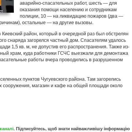
аварийно-спасательных работ, шесть — для
оказания помощи населению и сотрудникам
полиции, 10 — на ликвидацию пожаров (два —
ричинам), остальные — на другие вызовы.
 в Киевский район, который в очередной раз был обстрелян
ого снаряда загорелся частный дом. Спасателям удалось
ди 1,5 кв. м, не допустив его распространения. Также из-
вный храм, куда работники ГСЧС выезжали для демонтажа
-спасательные работы вчера проводились в разрушенном
аселенных пунктов Чугуевского района. Там загорелись
х сооружения, магазин и кафе на общей площади около
каналі
. Підписуйтесь, щоб знати найважливішу інформацію