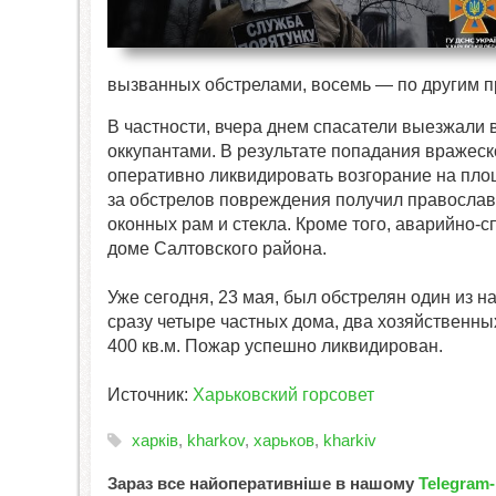
вызванных обстрелами, восемь — по другим п
В частности, вчера днем ​​спасатели выезжали
оккупантами. В результате попадания вражеск
оперативно ликвидировать возгорание на площа
за обстрелов повреждения получил правосла
оконных рам и стекла. Кроме того, аварийно
доме Салтовского района.
Уже сегодня, 23 мая, был обстрелян один из н
сразу четыре частных дома, два хозяйственны
400 кв.м. Пожар успешно ликвидирован.
Источник:
Харьковский горсовет
харків
,
kharkov
,
харьков
,
kharkiv
Зараз все найоперативніше в нашому
Telegram-