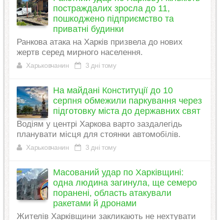
постраждалих зросла до 11,
пошкоджено підприємство та
приватні будинки
Ранкова атака на Харків призвела до нових
жертв серед мирного населення.
Харьковчанин
3 дні тому
На майдані Конституції до 10
серпня обмежили паркування через
підготовку міста до державних свят
Водіям у центрі Харкова варто заздалегідь
планувати місця для стоянки автомобілів.
Харьковчанин
3 дні тому
Масований удар по Харківщині:
одна людина загинула, ще семеро
поранені, область атакували
ракетами й дронами
Жителів Харківщини закликають не нехтувати