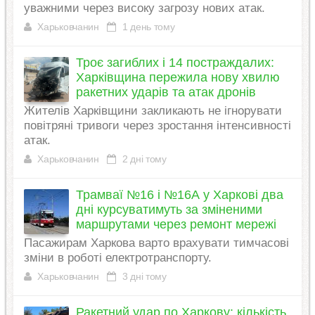
уважними через високу загрозу нових атак.
Харьковчанин
1 день тому
Троє загиблих і 14 постраждалих:
Харківщина пережила нову хвилю
ракетних ударів та атак дронів
Жителів Харківщини закликають не ігнорувати
повітряні тривоги через зростання інтенсивності
атак.
Харьковчанин
2 дні тому
Трамваї №16 і №16А у Харкові два
дні курсуватимуть за зміненими
маршрутами через ремонт мережі
Пасажирам Харкова варто врахувати тимчасові
зміни в роботі електротранспорту.
Харьковчанин
3 дні тому
Ракетний удар по Харкову: кількість