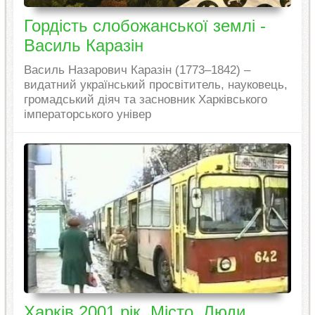
Гордість слобожанської землі -
Василь Каразін
Василь Назарович Каразін (1773–1842) –
видатний український просвітитель, науковець,
громадський діяч та засновник Харківського
імператорського універ
Харків 2001 рік. Місто. Люди.