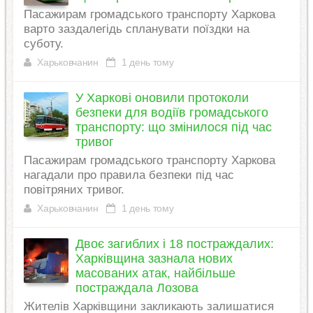
Пасажирам громадського транспорту Харкова
варто заздалегідь спланувати поїздки на
суботу.
Харьковчанин
1 день тому
У Харкові оновили протоколи
безпеки для водіїв громадського
транспорту: що змінилося під час
тривог
Пасажирам громадського транспорту Харкова
нагадали про правила безпеки під час
повітряних тривог.
Харьковчанин
1 день тому
Двоє загиблих і 18 постраждалих:
Харківщина зазнала нових
масованих атак, найбільше
постраждала Лозова
Жителів Харківщини закликають залишатися