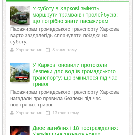
У суботу в Харкові змінять
маршрути трамваїв і тролейбусів:
що потрібно знати пасажирам
Пасажирам громадського транспорту Харкова
варто заздалегідь спланувати поїздки на
суботу.
Харьковчанин
8 годин тому
У Харкові оновили протоколи
безпеки для водіїв громадського
транспорту: що змінилося під час
тривог
Пасажирам громадського транспорту Харкова
нагадали про правила безпеки під час
повітряних тривог.
Харьковчанин
13 годин тому
Двоє загиблих і 18 постраждалих:
Харківщина зазнала нових