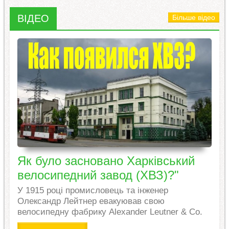
ВІДЕО
Більше відео
Як було засновано Харківський
велосипедний завод (ХВЗ)?"
У 1915 році промисловець та інженер
Олександр Лейтнер евакуював свою
велосипедну фабрику Alexander Leutner & Co.