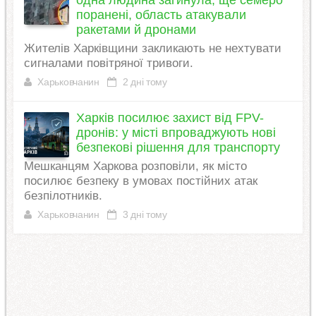
одна людина загинула, ще семеро
поранені, область атакували
ракетами й дронами
Жителів Харківщини закликають не нехтувати
сигналами повітряної тривоги.
Харьковчанин
2 дні тому
Харків посилює захист від FPV-
дронів: у місті впроваджують нові
безпекові рішення для транспорту
Мешканцям Харкова розповіли, як місто
посилює безпеку в умовах постійних атак
безпілотників.
Харьковчанин
3 дні тому