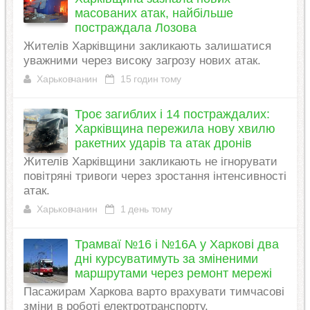
масованих атак, найбільше
постраждала Лозова
Жителів Харківщини закликають залишатися
уважними через високу загрозу нових атак.
Харьковчанин
15 годин тому
Троє загиблих і 14 постраждалих:
Харківщина пережила нову хвилю
ракетних ударів та атак дронів
Жителів Харківщини закликають не ігнорувати
повітряні тривоги через зростання інтенсивності
атак.
Харьковчанин
1 день тому
Трамваї №16 і №16А у Харкові два
дні курсуватимуть за зміненими
маршрутами через ремонт мережі
Пасажирам Харкова варто врахувати тимчасові
зміни в роботі електротранспорту.