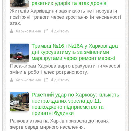
ракетних ударів та атак дронів
Жителів Харківщини закликають не ігнорувати
повітряні тривоги через зростання інтенсивності
атак.
Харьковчанин
4 дні тому
Трамваї №16 і №16А у Харкові два
дні курсуватимуть за зміненими
маршрутами через ремонт мережі
Пасажирам Харкова варто врахувати тимчасові
зміни в роботі електротранспорту.
Харьковчанин
4 дні тому
Ракетний удар по Харкову: кількість
постраждалих зросла до 11,
пошкоджено підприємство та
приватні будинки
Ранкова атака на Харків призвела до нових
жертв серед мирного населення.