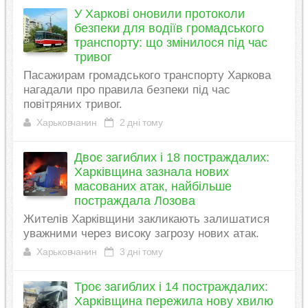
У Харкові оновили протоколи
безпеки для водіїв громадського
транспорту: що змінилося під час
тривог
Пасажирам громадського транспорту Харкова
нагадали про правила безпеки під час
повітряних тривог.
Харьковчанин
2 дні тому
Двоє загиблих і 18 постраждалих:
Харківщина зазнала нових
масованих атак, найбільше
постраждала Лозова
Жителів Харківщини закликають залишатися
уважними через високу загрозу нових атак.
Харьковчанин
3 дні тому
Троє загиблих і 14 постраждалих:
Харківщина пережила нову хвилю