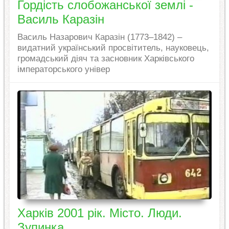
Гордість слобожанської землі -
Василь Каразін
Василь Назарович Каразін (1773–1842) –
видатний український просвітитель, науковець,
громадський діяч та засновник Харківського
імператорського універ
Харків 2001 рік. Місто. Люди.
Зупинка.