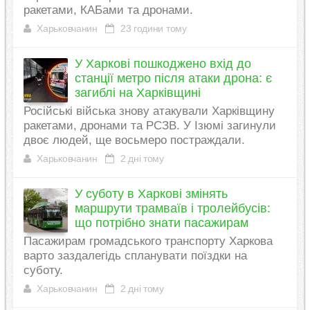
ракетами, КАБами та дронами.
Харьковчанин
23 години тому
У Харкові пошкоджено вхід до
станції метро після атаки дрона: є
загиблі на Харківщині
Російські війська знову атакували Харківщину
ракетами, дронами та РСЗВ. У Ізюмі загинули
двоє людей, ще восьмеро постраждали.
Харьковчанин
2 дні тому
У суботу в Харкові змінять
маршрути трамваїв і тролейбусів:
що потрібно знати пасажирам
Пасажирам громадського транспорту Харкова
варто заздалегідь спланувати поїздки на
суботу.
Харьковчанин
2 дні тому