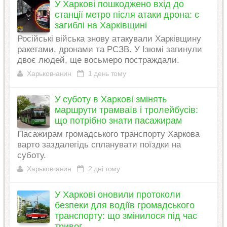
У Харкові пошкоджено вхід до
станції метро після атаки дрона: є
загиблі на Харківщині
Російські війська знову атакували Харківщину
ракетами, дронами та РСЗВ. У Ізюмі загинули
двоє людей, ще восьмеро постраждали.
Харьковчанин
1 день тому
У суботу в Харкові змінять
маршрути трамваїв і тролейбусів:
що потрібно знати пасажирам
Пасажирам громадського транспорту Харкова
варто заздалегідь спланувати поїздки на
суботу.
Харьковчанин
2 дні тому
У Харкові оновили протоколи
безпеки для водіїв громадського
транспорту: що змінилося під час
тривог