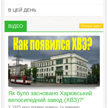
В ЦЕЙ ДЕНЬ
ВІДЕО
Більше відео
Як було засновано Харківський
велосипедний завод (ХВЗ)?"
У 1915 році промисловець та інженер