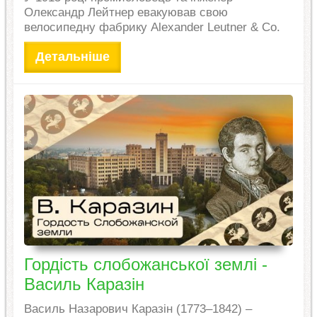
Олександр Лейтнер евакуював свою
велосипедну фабрику Alexander Leutner & Co.
Детальніше
Гордість слобожанської землі -
Василь Каразін
Василь Назарович Каразін (1773–1842) –