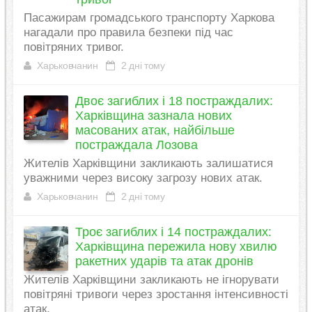
Пасажирам громадського транспорту Харкова
нагадали про правила безпеки під час
повітряних тривог.
Харьковчанин
2 дні тому
Двоє загиблих і 18 постраждалих:
Харківщина зазнала нових
масованих атак, найбільше
постраждала Лозова
Жителів Харківщини закликають залишатися
уважними через високу загрозу нових атак.
Харьковчанин
2 дні тому
Троє загиблих і 14 постраждалих:
Харківщина пережила нову хвилю
ракетних ударів та атак дронів
Жителів Харківщини закликають не ігнорувати
повітряні тривоги через зростання інтенсивності
атак.