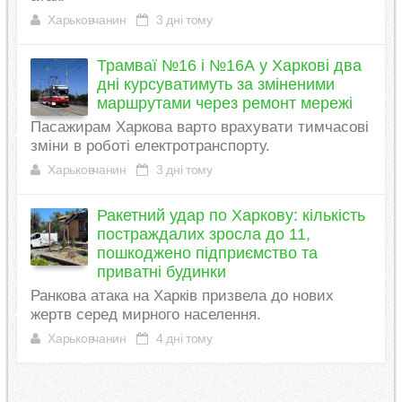
Харьковчанин
3 дні тому
Трамваї №16 і №16А у Харкові два
дні курсуватимуть за зміненими
маршрутами через ремонт мережі
Пасажирам Харкова варто врахувати тимчасові
зміни в роботі електротранспорту.
Харьковчанин
3 дні тому
Ракетний удар по Харкову: кількість
постраждалих зросла до 11,
пошкоджено підприємство та
приватні будинки
Ранкова атака на Харків призвела до нових
жертв серед мирного населення.
Харьковчанин
4 дні тому