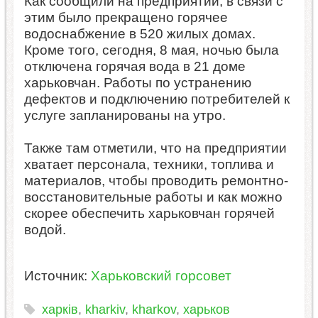
Как сообщили на предприятии, в связи с
этим было прекращено горячее
водоснабжение в 520 жилых домах.
Кроме того, сегодня, 8 мая, ночью была
отключена горячая вода в 21 доме
харьковчан. Работы по устранению
дефектов и подключению потребителей к
услуге запланированы на утро.
Также там отметили, что на предприятии
хватает персонала, техники, топлива и
материалов, чтобы проводить ремонтно-
восстановительные работы и как можно
скорее обеспечить харьковчан горячей
водой.
Источник:
Харьковский горсовет
харків
,
kharkiv
,
kharkov
,
харьков