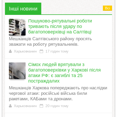
Інші новини
Всі
Пошуково-рятувальні роботи
тривають після удару по
багатоповерхівці на Салтівці
Мешканців Салтівського району просять
зважати на роботу рятувальників.
Харьковчанин
17 годин тому
Сімох людей врятували з
багатоповерхівки у Харкові після
атаки РФ: є загиблі та 25
постраждалих
Мешканців Харкова попереджають про наслідки
чергової атаки: російські війська били
ракетами, КАБами та дронами.
Харьковчанин
20 годин тому