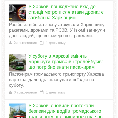
У Харкові пошкоджено вхід до
станції метро після атаки дрона: є
загиблі на Харківщині
Російські війська знову атакували Харківщину
ракетами, дронами та РСЗВ. У Ізюмі загинули
двоє людей, ще восьмеро постраждали.
Харьковчанин
1 день тому
У суботу в Харкові змінять
маршрути трамваїв і тролейбусів:
що потрібно знати пасажирам
Пасажирам громадського транспорту Харкова
варто заздалегідь спланувати поїздки на
суботу.
Харьковчанин
1 день тому
У Харкові оновили протоколи
безпеки для водіїв громадського
транспорту: що змінилося під час