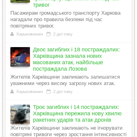
тривог
Пасажирам громадського транспорту Харкова
нагадали про правила безпеки під час
повітряних тривог.
Харьковчанин
2 дні тому
Двоє загиблих і 18 постраждалих:
Харківщина зазнала нових
масованих атак, найбільше
постраждала Лозова
Жителів Харківщини закликають залишатися
уважними через високу загрозу нових атак.
Харьковчанин
2 дні тому
Троє загиблих і 14 постраждалих:
Харківщина пережила нову хвилю
ракетних ударів та атак дронів
Жителів Харківщини закликають не ігнорувати
повітряні тривоги через зростання інтенсивності