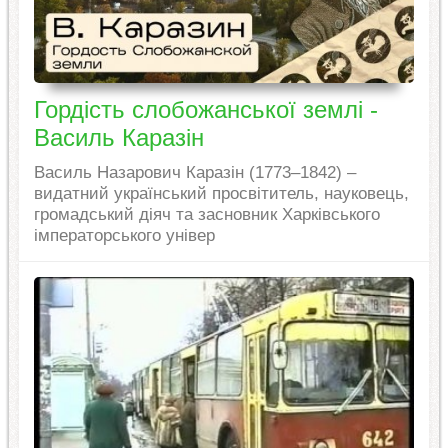
Гордість слобожанської землі -
Василь Каразін
Василь Назарович Каразін (1773–1842) –
видатний український просвітитель, науковець,
громадський діяч та засновник Харківського
імператорського універ