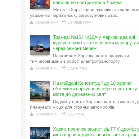
найбільше постраждала Лозова
Жителів Харківщини закликають залишат
уважними через високу загрозу нових атак.
Харьковчанин
16 годин тому
Трамваї №16 і №16А у Харкові два дні
курсуватимуть за зміненими маршрута
через ремонт мережі
Пасажирам Харкова варто врахувати
тимчасові зміни в роботі електротранспорту.
Харьковчанин
1 день тому
На майдані Конституції до 10 серпня
обмежили паркування через підготовку
міста до державних свят
Водіям у центрі Харкова варто заздалегід
планувати місця для стоянки автомобілів.
Харьковчанин
2 дні тому
Харків посилює захист від FPV-дронів: 
місті впроваджують нові безпекові ріше