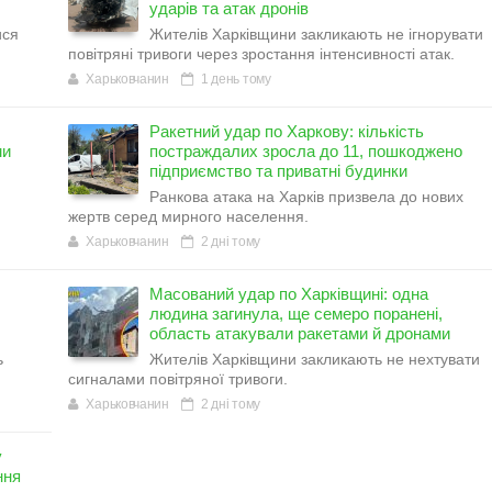
ударів та атак дронів
ися
Жителів Харківщини закликають не ігнорувати
повітряні тривоги через зростання інтенсивності атак.
Харьковчанин
1 день тому
Ракетний удар по Харкову: кількість
ми
постраждалих зросла до 11, пошкоджено
підприємство та приватні будинки
Ранкова атака на Харків призвела до нових
жертв серед мирного населення.
Харьковчанин
2 дні тому
Масований удар по Харківщині: одна
людина загинула, ще семеро поранені,
область атакували ракетами й дронами
ь
Жителів Харківщини закликають не нехтувати
сигналами повітряної тривоги.
Харьковчанин
2 дні тому
у
ння