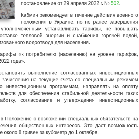
постановление от 29 апреля 2022 г. №
502
.
Кабмин рекомендует в течение действия военного
положения в Украине, но не ранее завершения
, уполномоченным устанавливать тарифы, не повышать
оставке тепловой энергии и снабжения горячей водой,
зованного водоотвода для населения.
арифы «к потребителю (населению) на уровне тарифов,
022 года».
остановить выполнение согласованных инвестиционных
я зачисления на текущие счета со специальным режимом
по инвестиционным программам, направлять на оплату
ельств для обеспечения стабильной деятельности таких
работку, согласование и утверждения инвестиционных
 в Положение о возложении специальных обязательств на
печения общественных интересов. Это даст возможность
 около 8 гривен за кубометр до 1 октября.