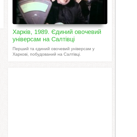
Харків, 1989. Єдиний овочевий
універсам на Салтівці
Перший та єдиний овочевий універсам у
Харкові, побудований на Салтівці.