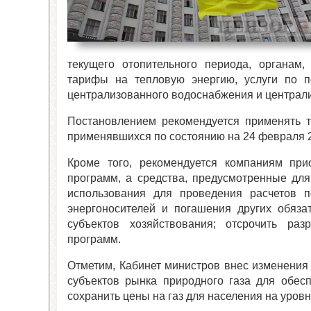
текущего отопительного периода, органам
тарифы на тепловую энергию, услуги по п
централизованного водоснабжения и централи
Постановлением рекомендуется применять т
применявшихся по состоянию на 24 февраля 2
Кроме того, рекомендуется компаниям при
программ, а средства, предусмотренные дл
использования для проведения расчетов 
энергоносителей и погашения других обязат
субъектов хозяйствования; отсрочить раз
программ.
Отметим, Кабинет министров внес изменения
субъектов рынка природного газа для обес
сохранить цены на газ для населения на уровне