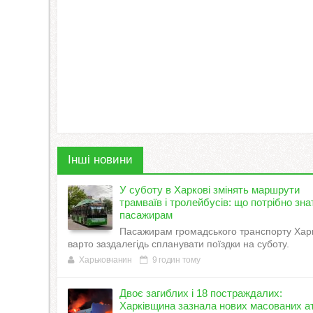
Інші новини
У суботу в Харкові змінять маршрути
трамваїв і тролейбусів: що потрібно зна
пасажирам
Пасажирам громадського транспорту Хар
варто заздалегідь спланувати поїздки на суботу.
Харьковчанин
9 годин тому
Двоє загиблих і 18 постраждалих:
Харківщина зазнала нових масованих ат