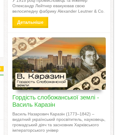
У 1915 році промисловець та інженер
Олександр Лейтнер евакуював свою
велосипедну фабрику Alexander Leutner & Co.
Детальніше
і
Гордість слобожанської землі -
Василь Каразін
Василь Назарович Каразін (1773–1842) –
видатний український просвітитель, науковець,
громадський діяч та засновник Харківського
імператорського універ