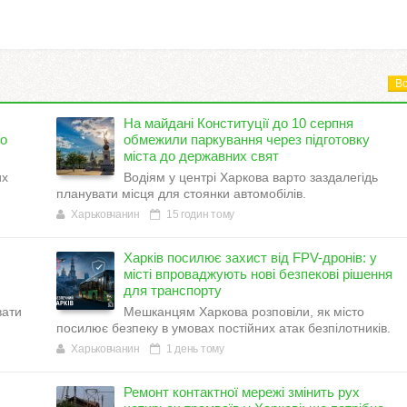
Вс
На майдані Конституції до 10 серпня
но
обмежили паркування через підготовку
міста до державних свят
их
Водіям у центрі Харкова варто заздалегідь
планувати місця для стоянки автомобілів.
Харьковчанин
15 годин тому
Харків посилює захист від FPV-дронів: у
місті впроваджують нові безпекові рішення
для транспорту
вати
Мешканцям Харкова розповіли, як місто
посилює безпеку в умовах постійних атак безпілотників.
Харьковчанин
1 день тому
Ремонт контактної мережі змінить рух