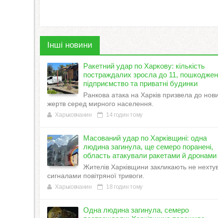
Інші новини
Ракетний удар по Харкову: кількість
постраждалих зросла до 11, пошкодже
підприємство та приватні будинки
Ранкова атака на Харків призвела до нов
жертв серед мирного населення.
Харьковчанин
14 годин тому
Масований удар по Харківщині: одна
людина загинула, ще семеро поранені,
область атакували ракетами й дронами
Жителів Харківщини закликають не нехту
сигналами повітряної тривоги.
Харьковчанин
18 годин тому
Одна людина загинула, семеро