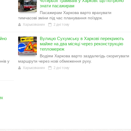
чотирьох трамваїв у Харкові: що потрібно
знати пасажирам
Пасажирам Харкова варто врахувати
тимчасові зміни під час планування поїздок.
Харьковчанин
2 дні тому
ійно
Вулицю Сухумську в Харкові перекриють
майже на два місяці через реконструкцію
тепломереж
Водіям Харкова варто заздалегідь скоригувати
нів у
маршрути через нові обмеження руху.
Харьковчанин
2 дні тому
их