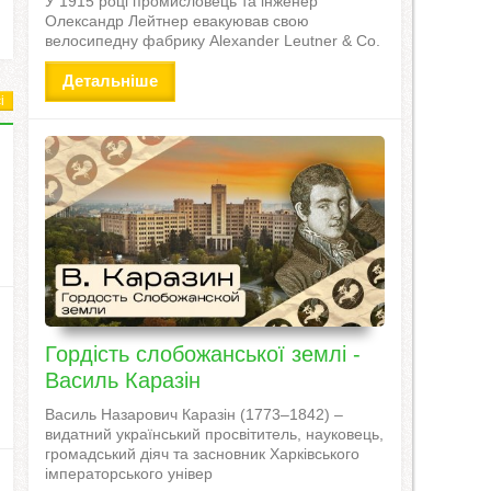
У 1915 році промисловець та інженер
Олександр Лейтнер евакуював свою
велосипедну фабрику Alexander Leutner & Co.
Детальніше
і
Гордість слобожанської землі -
Василь Каразін
Василь Назарович Каразін (1773–1842) –
видатний український просвітитель, науковець,
громадський діяч та засновник Харківського
імператорського універ