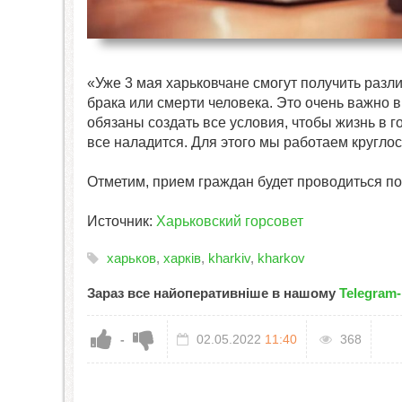
«Уже 3 мая харьковчане смогут получить разл
брака или смерти человека. Это очень важно 
обязаны создать все условия, чтобы жизнь в г
все наладится. Для этого мы работаем круглос
Отметим, прием граждан будет проводиться по 
Источник:
Харьковский горсовет
харьков
,
харків
,
kharkiv
,
kharkov
Зараз все найоперативніше в нашому
Telegram-
-
02.05.2022
11:40
368