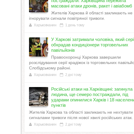
постраждали: Харківщина пережила
масовані атаки дронів, ракет і авіабомб
Жителів Харкова й області закликають не
ігнорувати сигнали повітряної тривоги.
Харьковчанин
1 день тому
У Харкові затримали чоловіка, який сер
обкрадав кондиціонери торговельних
павільйонів
Правоохоронці Харкова завершили
розслідування серії крадіжок із торговельних павільйо
Слобідському районі.
Харьковчанин
2 дні тому
Російські атаки на Харківщині: загинула
людина, ще семеро постраждали, під
ударами опинилися Харків і 18 населен
пунктів
Жителів Харкова та області закликають не нехтувати
сигналами тривоги після нової хвилі російських атак.
Харьковчанин
2 дні тому