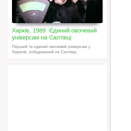
Харків, 1989. Єдиний овочевий
універсам на Салтівці
Перший та єдиний овочевий універсам у
Харкові, побудований на Салтівці.