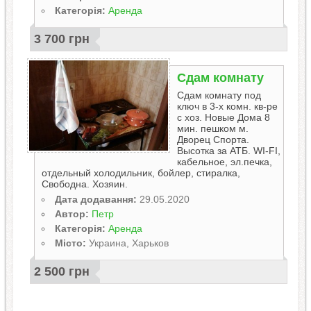
Категорія:
Аренда
3 700 грн
Сдам комнату
Сдам комнату под
ключ в 3-х комн. кв-ре
с хоз. Новые Дома 8
мин. пешком м.
Дворец Спорта.
Высотка за АТБ. WI-FI,
кабельное, эл.печка,
отдельный холодильник, бойлер, стиралка,
Свободна. Хозяин.
Дата додавання:
29.05.2020
Автор:
Петр
Категорія:
Аренда
Місто:
Украина, Харьков
2 500 грн