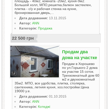
площадь - 40м2, комната -20м2, кухня-9м2.
Большой холл, МПО,решетка,балкон застеклен,
плитка - с/у и рабочая стенка на кухне,
бронированная дверь,...
Дата додавання:
13.11.2015
Автор:
ANN
Категорія:
Продажа
22 500 грн
Продам два
дома на участке
Продам в Хорошево
по ул.Горького 2 дома
на участке 15 соток.
13
Трехкомнатный дом 60
м2 и двухкомнатный
35м2. МПО, все удобства, плитка, столярка,
сантехника, летняя кухня, хоз.постройки.Цена
19000 у.е.
Дата додавання:
01.10.2015
Автор:
ANN
Категорія:
Котеджі