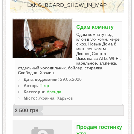
LANG_BOARD_SHOW_IN_MAP
Сдам комнату
Сдам комнату под
ключ в 3-х комн. кв-ре
с хоз. Новые Дома 8
мин. пешком м.
Дворец Спорта.
Высотка за АТБ. WI-FI,
кабельное, эл.печка,
отдельный холодильник, бойлер, стиралка,
Свободна. Хозяин.
Дата додавання:
29.05.2020
Автор:
Петр
Категорія:
Аренда
Місто:
Украина, Харьков
2 500 грн
Продам гостинку