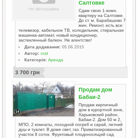
Салтовке
Сдам свою 1-комн.
квартиру на Салтовке.
До ст. м. Барабашово 7
мин. Ремонт, есть все:
телевизор, кабельное ТВ, холодильник, стиральная
машинка-автомат, новый кондиционер,
застекленный балкон. Не агентство!
Дата додавання:
05.06.2015
Автор:
rost
Категорія:
Аренда
3 700 грн
Продам дом
Бабаи-2
Продам кирпичный
дом в курортной зоне,
14
Харьковский район,
Бабаи-2. Дом 50 м 2,
МПО, 2 комнаты, походной погреб и сарай, летний
душ и туалет. В доме свет, газ. Приватизированный
участок 8 соток. Фруктовый плодоносящий сад.