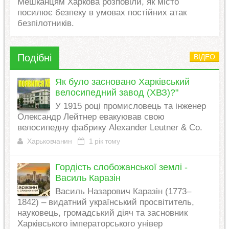
Мешканцям Харкова розповіли, як місто
посилює безпеку в умовах постійних атак
безпілотників.
Подібні
ВІДЕО
Як було засновано Харківський
велосипедний завод (ХВЗ)?"
У 1915 році промисловець та інженер
Олександр Лейтнер евакуював свою
велосипедну фабрику Alexander Leutner & Co.
Харьковчанин
1 рік тому
Гордість слобожанської землі -
Василь Каразін
Василь Назарович Каразін (1773–
1842) – видатний український просвітитель,
науковець, громадський діяч та засновник
Харківського імператорського універ