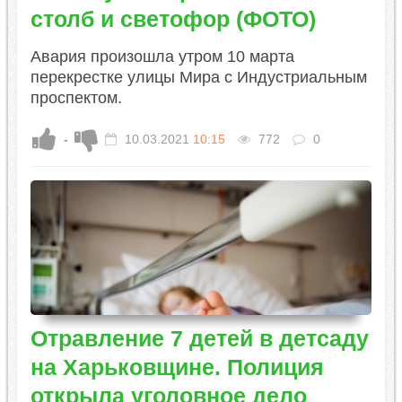
столб и светофор (ФОТО)
Авария произошла утром 10 марта
перекрестке улицы Мира с Индустриальным
проспектом.
-
10.03.2021
10:15
772
0
Отравление 7 детей в детсаду
на Харьковщине. Полиция
открыла уголовное дело