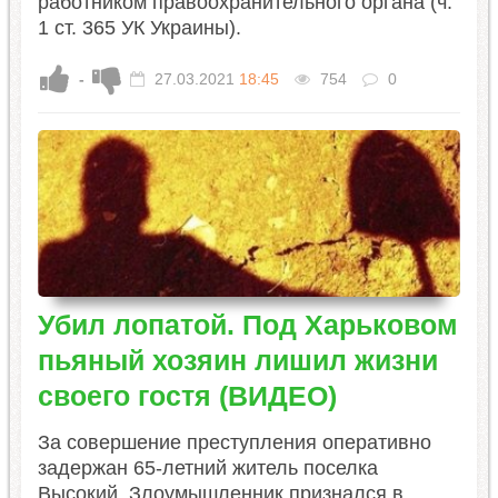
работником правоохранительного органа (ч.
1 ст. 365 УК Украины).
-
27.03.2021
18:45
754
0
Убил лопатой. Под Харьковом
пьяный хозяин лишил жизни
своего гостя (ВИДЕО)
За совершение преступления оперативно
задержан 65-летний житель поселка
Высокий. Злоумышленник признался в