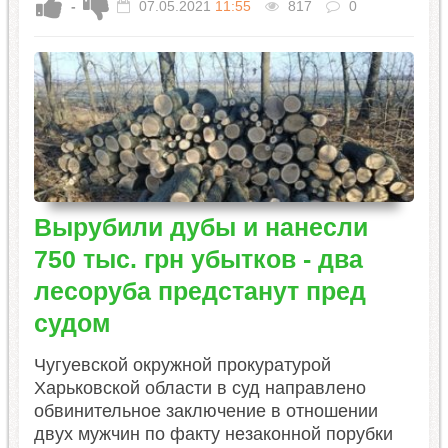
-
07.05.2021
11:55
817
0
Вырубили дубы и нанесли
750 тыс. грн убытков - два
лесоруба предстанут пред
судом
Чугуевской окружной прокуратурой
Харьковской области в суд направлено
обвинительное заключение в отношении
двух мужчин по факту незаконной порубки