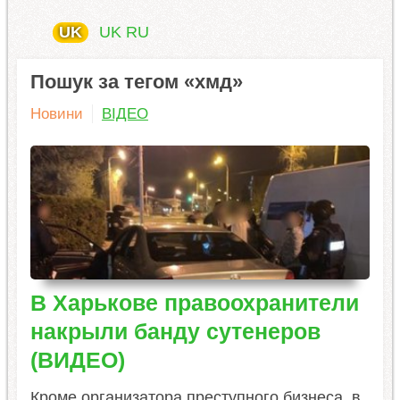
UK
UK
RU
Пошук за тегом «хмд»
Новини
ВІДЕО
В Харькове правоохранители
накрыли банду сутенеров
(ВИДЕО)
Кроме организатора преступного бизнеса, в