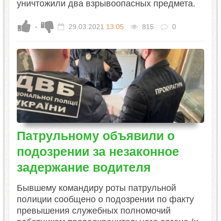
уничтожили два взрывоопасных предмета.
-
29.03.2021
13:05
815
0
Патрульному объявили о
подозрении за незаконное
задержание водителя
Бывшему командиру роты патрульной
полиции сообщено о подозрении по факту
превышения служебных полномочий