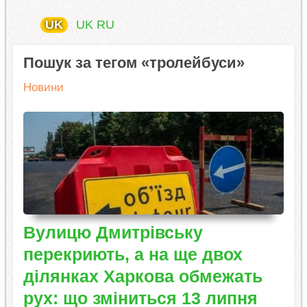
UK
UK
RU
Пошук за тегом «тролейбуси»
Новини
Вулицю Дмитрівську
перекриють, а на ще двох
ділянках Харкова обмежать
рух: що зміниться 13 липня