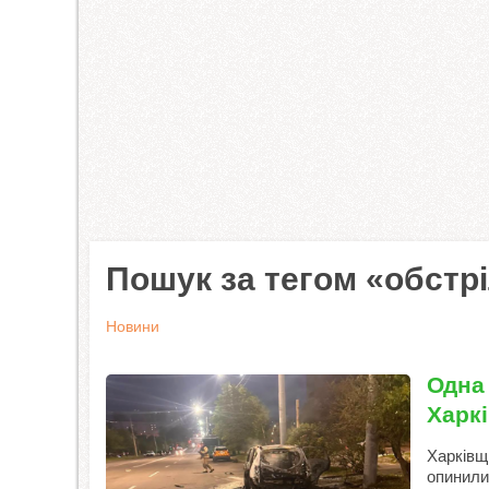
Пошук за тегом «обстр
Новини
Одна
Харк
Харківщ
опинилис