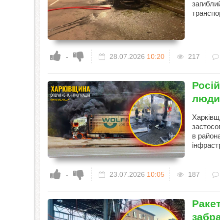
загибли
транспо
-
28.07.2026
10:20
217
Росій
людин
Харківщ
застосо
в район
інфрастр
-
23.07.2026
10:05
187
Ракет
забра