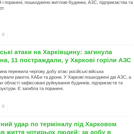
й і поранені, пошкоджено житлові будинки, АЗС, підприємства та
рт.
0
ські атаки на Харківщину: загинула
а, 11 постраждали, у Харкові горіли АЗС
ина пережила чергову добу атак: російські війська
вували ракети, КАБи та дрони. У Харкові пошкоджені дві АЗС, а
ах області зафіксовані руйнування будинків, підприємств та
уктури. Є загибла та поранені.
0
ний удар по терміналу під Харковом
в життя чотирьох людей: за добу в