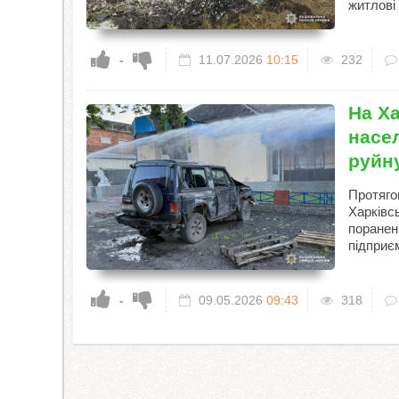
житлові 
-
11.07.2026
10:15
232
На Х
насел
руйн
Протяго
Харківсь
поранен
підприєм
-
09.05.2026
09:43
318