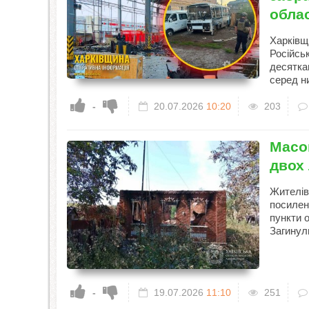
обла
Харківщ
Російськ
десятка
серед н
-
20.07.2026
10:20
203
Масов
двох
Жителів
посилен
пункти о
Загинул
-
19.07.2026
11:10
251