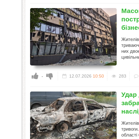
Масов
пост
бізне
Жителів
триваюч
них дво
цивільн
-
12.07.2026
10:50
283
Удар 
забр
наслі
Жителів
тривоги.
області