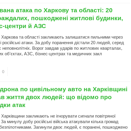
ана атака по Харкову та області: 20
раждалих, пошкоджені житлові будинки,
с-центри й АЗС
 Харкова та області закликають залишатися пильними через
і російські атаки. За добу поранення дістали 20 людей, серед
є неповнолітніх. Ворог завдав ударів по житлових кварталах,
их об'єктах, АЗС, бізнес-центрах та медичних закл
0
дрона по цивільному авто на Харківщині
ав життя двох людей: що відомо про
дки атак
 Харківщини закликають не ігнорувати сигнали повітряної
 За минулу добу російські війська атакували кілька громад
 безпілотниками. Загинули двоє людей, є поранені, пошкоджено