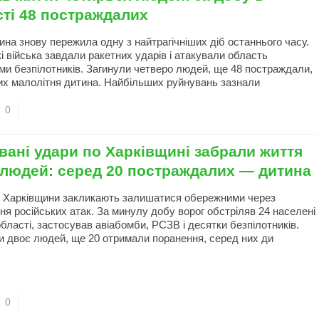
сті 48 постраждалих
ина знову пережила одну з найтрагічніших діб останнього часу.
і війська завдали ракетних ударів і атакували область
ми безпілотників. Загинули четверо людей, ще 48 постраждали,
их малолітня дитина. Найбільших руйнувань зазнали
0
ані удари по Харківщині забрали життя
 людей: серед 20 постраждалих — дитина
 Харківщини закликають залишатися обережними через
ня російських атак. За минулу добу ворог обстріляв 24 населені
бласті, застосував авіабомби, РСЗВ і десятки безпілотників.
и двоє людей, ще 20 отримали поранення, серед них ди
0