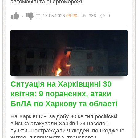
автомобілі та енергомережі.
-
13.05.2026
09:20
336
0
Ситуація на Харківщині 30
квітня: 9 поранених, атаки
БпЛА по Харкову та області
На Харківщині за добу 30 квітня російські
війська атакували Харків і 24 населені
пункти. Постраждали 9 людей, пошкоджено
житло, підприємства, транспорт і