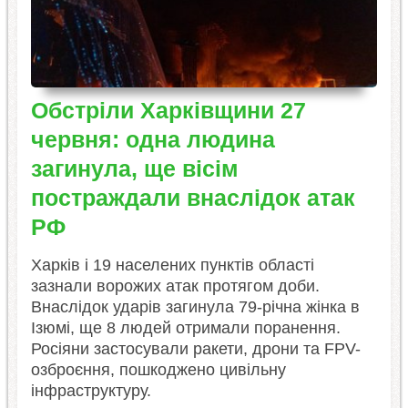
Обстріли Харківщини 27
червня: одна людина
загинула, ще вісім
постраждали внаслідок атак
РФ
Харків і 19 населених пунктів області
зазнали ворожих атак протягом доби.
Внаслідок ударів загинула 79-річна жінка в
Ізюмі, ще 8 людей отримали поранення.
Росіяни застосували ракети, дрони та FPV-
озброєння, пошкоджено цивільну
інфраструктуру.