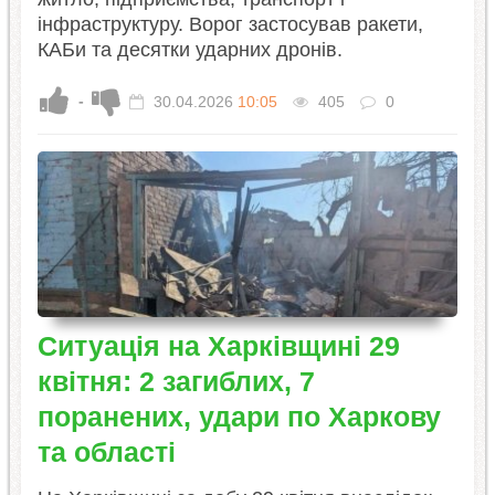
інфраструктуру. Ворог застосував ракети,
КАБи та десятки ударних дронів.
-
30.04.2026
10:05
405
0
Ситуація на Харківщині 29
квітня: 2 загиблих, 7
поранених, удари по Харкову
та області