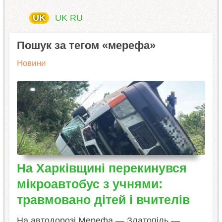
UK
UK
RU
Пошук за тегом «мерефа»
Новини
На Харківщині перекинувся
мікроавтобус з учнями:
травмовано дітей і вчителів
На автодорозі Мерефа — Златопіль —