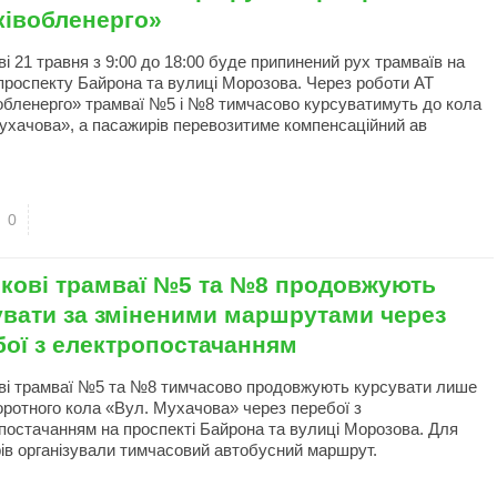
ківобленерго»
і 21 травня з 9:00 до 18:00 буде припинений рух трамваїв на
 проспекту Байрона та вулиці Морозова. Через роботи АТ
обленерго» трамваї №5 і №8 тимчасово курсуватимуть до кола
ухачова», а пасажирів перевозитиме компенсаційний ав
0
ркові трамваї №5 та №8 продовжують
увати за зміненими маршрутами через
бої з електропостачанням
ві трамваї №5 та №8 тимчасово продовжують курсувати лише
оротного кола «Вул. Мухачова» через перебої з
постачанням на проспекті Байрона та вулиці Морозова. Для
ів організували тимчасовий автобусний маршрут.