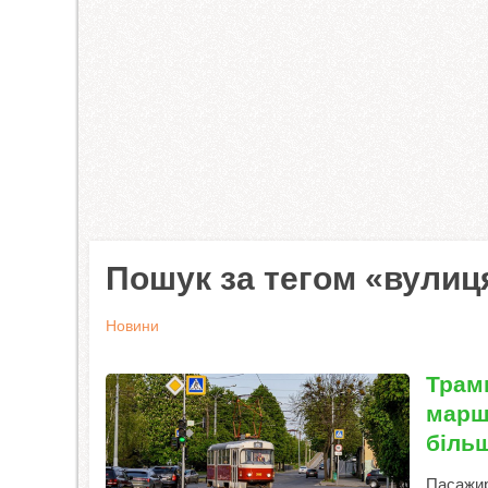
Пошук за тегом «вулиц
Новини
Трам
марш
біль
Пасажир