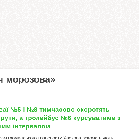
я морозова»
ваї №5 і №8 тимчасово скоротять
рути, а тролейбус №6 курсуватиме з
шим інтервалом
ам громадського транспорту Харкова рекомендують