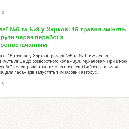
0
аї №5 та №8 у Харкові 15 травня змінять
рути через перебої з
тропостачанням
ицю, 15 травня, у Харкові трамваї №5 та №8 тимчасово
тимуть лише до розворотного кола «Вул. Мухачова». Причиною
еребої з електропостачанням на проспекті Байрона та вулиці
а. Для пасажирів запустять тимчасовий автобус.
0