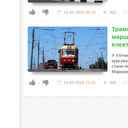
-
16.05.2026
08:10
362
Трамв
марш
елек
У п’ятн
курсува
стали п
Морозов
-
14.05.2026
22:20
306