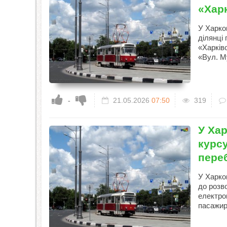
«Хар
У Харков
ділянці
«Харків
«Вул. М
-
21.05.2026
07:50
319
У Ха
курс
пере
У Харко
до розв
електро
пасажир