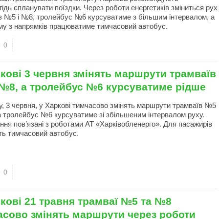
ідь спланувати поїздки. Через роботи енергетиків зміниться рух
в №5 і №8, тролейбус №6 курсуватиме з більшим інтервалом, а
му з напрямків працюватиме тимчасовий автобус.
0
кові 3 червня змінять маршрути трамваїв
 №8, а тролейбус №6 курсуватиме рідше
у, 3 червня, у Харкові тимчасово змінять маршрути трамваїв №5
а тролейбус №6 курсуватиме зі збільшеним інтервалом руху.
ня пов’язані з роботами АТ «Харківобленерго». Для пасажирів
ть тимчасовий автобус.
0
кові 21 травня трамваї №5 та №8
асово змінять маршрути через роботи