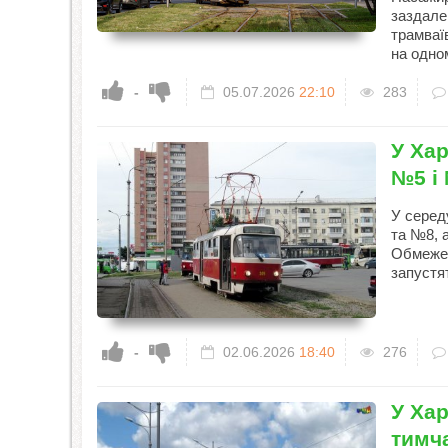
заздалег
трамваї
на одно
-
05.07.2026
22:10
283
У Хар
№5 і
У серед
та №8, 
Обмежен
запустя
-
02.06.2026
18:40
276
У Хар
тимч