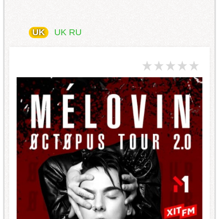
UK
UK
RU