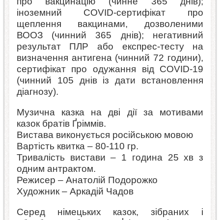
про вакцинацію (чинне 365 днів);
іноземний COVID-сертифікат про
щеплення вакцинами, дозволеними
ВООЗ (чинний 365 днів); негативний
результат ПЛР або експрес-тесту на
визначення антигена (чинний 72 години),
сертифікат про одужання від COVID-19
(чинний 105 днів із дати встановлення
діагнозу).
Музична казка на дві дії за мотивами
казок братів Ґріммів.
Вистава виконується російською мовою
Вартість квитка – 80-110 гр.
Тривалість вистави – 1 година 25 хв з
одним антрактом.
Режисер – Анатолій Подорожко
Художник – Аркадій Чадов
Серед німецьких казок, зібраних і