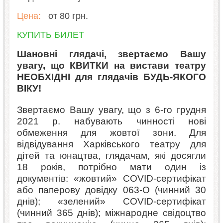
Цена:
от 80 грн.
КУПИТЬ БИЛЕТ
Шановні глядачі, звертаємо Вашу
увагу, що КВИТКИ на вистави театру
НЕОБХІДНІ для глядачів БУДЬ-ЯКОГО
ВІКУ!
Звертаємо Вашу увагу, що з 6-го грудня
2021 р. набувають чинності нові
обмеження для жовтої зони. Для
відвідування Харківського театру для
дітей та юнацтва, глядачам, які досягли
18 років, потрібно мати один із
документів: «жовтий» COVID-сертифікат
або паперову довідку 063-О (чинний 30
днів); «зелений» COVID-сертифікат
(чинний 365 днів); міжнародне свідоцтво