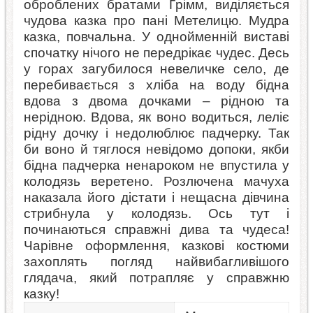
оброблених братами Ґрімм, виділяється
чудова казка про пані Метелицю. Мудра
казка, повчальна. У однойменній виставі
спочатку нічого не передрікає чудес. Десь
у горах загубилося невеличке село, де
перебивається з хліба на воду бідна
вдова з двома дочками – рідною та
нерідною. Вдова, як воно водиться, леліє
рідну дочку і недолюблює падчерку. Так
би воно й тяглося невідомо допоки, якби
бідна падчерка ненароком не впустила у
колодязь веретено. Розлючена мачуха
наказала його дістати і нещасна дівчина
стрибнула у колодязь. Ось тут і
починаються справжні дива та чудеса!
Чарівне оформлення, казкові костюми
захоплять погляд найвибагливішого
глядача, який потрапляє у справжню
казку!