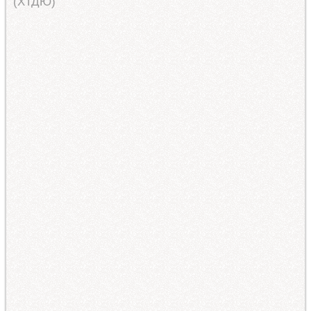
(ХТДЮ)