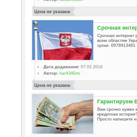
Цена не указана
Срочная инте
Срочная интернет р
всем областям Укр
сроки. 0978913481
Дата додавання:
07.02.2016
Автор:
kar4345mi
Цена не указана
Гарантируем В
Вам срочно нужен к
кредитная история?
Просто напишите н