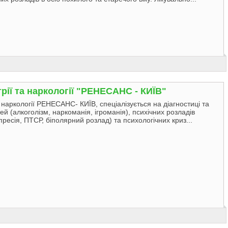
трії та наркології "РЕНЕСАНС - КИЇВ"
та наркології РЕНЕСАНС- КИЇВ, спеціалізується на діагностиці та
ей (алкоголізм, наркоманія, ігроманія), психічних розладів
пресія, ПТСР, біполярний розлад) та психологічних криз...