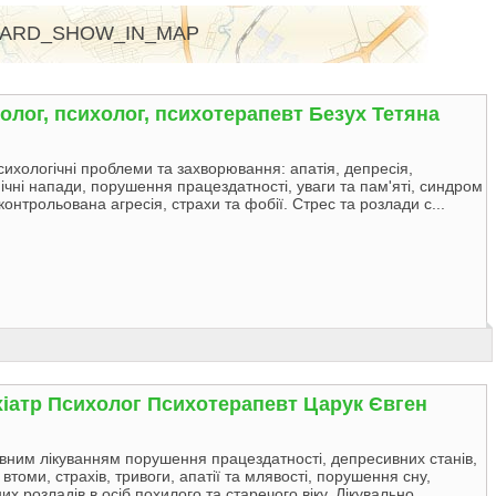
ARD_SHOW_IN_MAP
колог, психолог, психотерапевт Безух Тетяна
сихологічні проблеми та захворювання: апатія, депресія,
ічні напади, порушення працездатності, уваги та пам'яті, синдром
контрольована агресія, страхи та фобії. Стрес та розлади с...
іатр Психолог Психотерапевт Царук Євген
ним лікуванням порушення працездатності, депресивних станів,
втоми, страхів, тривоги, апатії та млявості, порушення сну,
их розладів в осіб похилого та старечого віку. Лікувально...