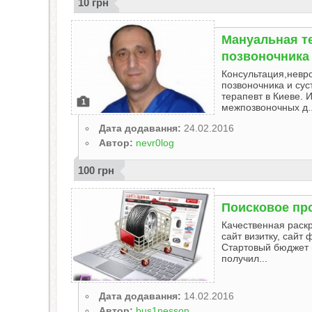
10 грн
Мануальная те
позвоночника
Консультация,невр
позвоночника и су
терапевт в Киеве. 
1
межпозвоночных д..
Дата додавання:
24.02.2016
Автор:
nevr0log
100 грн
Поисковое про
Качественная раскр
сайт визитку, сайт
Стартовый бюджет н
получил...
Дата додавання:
14.02.2016
Автор:
bus1nesson