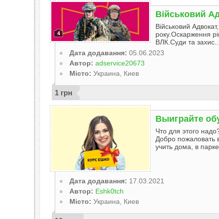
Військовий Ад
Військовий Адвокат
4
року.Оскарження рі
ВЛК.Суди та захис..
Дата додавання:
05.06.2023
Автор:
adservice20673
Місто:
Украина, Киев
1 грн
Выиграйте об
Что для этого надо?
Добро пожаловать 
учить дома, в парке
Дата додавання:
17.03.2021
Автор:
Eshk0tch
Місто:
Украина, Киев