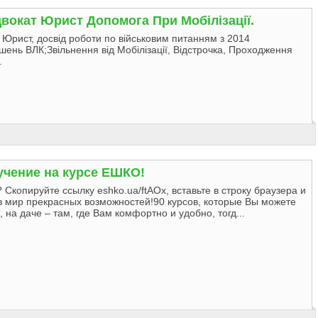
вокат Юрист Допомога При Мобілізації.
, Юрист, досвід роботи по військовим питанням з 2014
шень ВЛК;Звільнення від Мобілізації, Відстрочка, Проходження
.
учение на курсе ЕШКО!
 Скопируйте ссылку eshko.ua/ftAOx, вставьте в строку браузера и
в мир прекрасных возможностей!90 курсов, которые Вы можете
, на даче – там, где Вам комфортно и удобно, тогд...