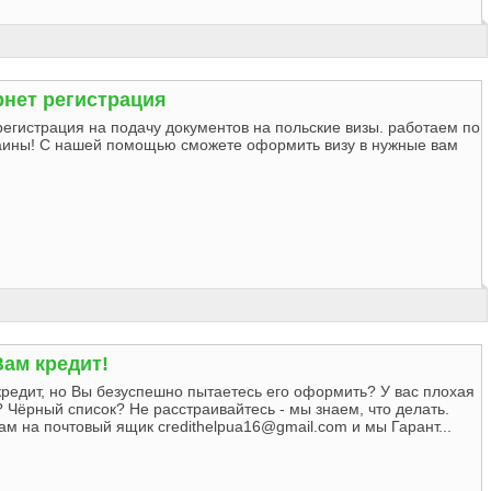
рнет регистрация
егистрация на подачу документов на польские визы. работаем по
аины! С нашей помощью сможете оформить визу в нужные вам
ам кредит!
редит, но Вы безуспешно пытаетесь его оформить? У вас плохая
 Чёрный список? Не расстраивайтесь - мы знаем, что делать.
ам на почтовый ящик
credithelpua16@gmail.com
и мы Гарант...