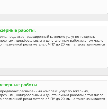
езерные работы.
алла предлагает расширенный комплекс услуг по токарным,
арезным , шлифовальным и др. станочным работам,в том числе
о плазменной резки метала с ЧПУ до 20 мм , а также занимается
резерные работы.
предлагает расширенный комплекс услуг по токарным,
арезным , шлифовальным и др. станочным работам,в том числе
о плазменной резки метала с ЧПУ до 20 мм , а также занимается