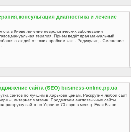
рапия,консультация диагностика и лечение
олога в Киеве,лечение неврологических заболеваний
ставов,мануальная терапия. Приём ведёт врач мануальный
Избавляю людей от таких проблем как: - Радикулит; - Смещение
.
движение сайта (SEO) business-online.pp.ua
утка сайтов по лучшим в Харькове ценам. Раскрутим любой сайт,
 фирмы, интернет магазин. Продвигаем англоязычные сайты.
а раскрутку сайта по Украине 70 евро в месяц. Если Вы не