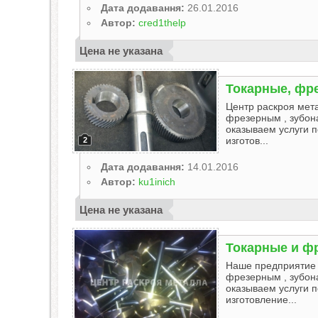
Дата додавання:
26.01.2016
Автор:
cred1thelp
Цена не указана
Токарные, фр
Центр раскроя мет
фрезерным , зубон
оказываем услуги п
изготов...
2
Дата додавання:
14.01.2016
Автор:
ku1inich
Цена не указана
Токарные и ф
Наше предприятие 
фрезерным , зубон
оказываем услуги п
изготовление...