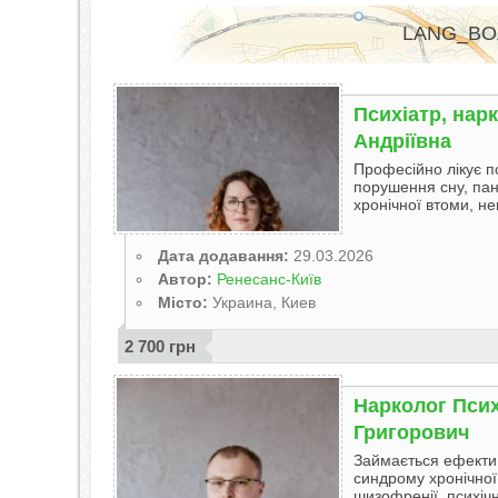
LANG_BO
Психіатр, нар
Андріївна
Професійно лікує п
порушення сну, пан
хронічної втоми, не
Дата додавання:
29.03.2026
Автор:
Ренесанс-Київ
Місто:
Украина, Киев
2 700 грн
Нарколог Псих
Григорович
Займається ефектив
синдрому хронічної 
шизофренії, психічн