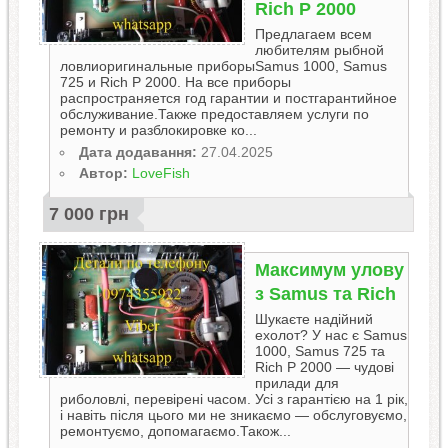
Rich P 2000
Предлагаем всем
любителям рыбной
ловлиоригинальные приборыSamus 1000, Samus
725 и Rich P 2000. На все приборы
распространяется год гарантии и постгарантийное
обслуживание.Также предоставляем услуги по
ремонту и разблокировке ко...
Дата додавання:
27.04.2025
Автор:
LoveFish
7 000 грн
Максимум улову
з Samus та Rich
Шукаєте надійний
ехолот? У нас є Samus
1000, Samus 725 та
Rich P 2000 — чудові
прилади для
риболовлі, перевірені часом. Усі з гарантією на 1 рік,
і навіть після цього ми не зникаємо — обслуговуємо,
ремонтуємо, допомагаємо.Також...