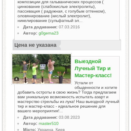
композиции для гальванических процессов (
цинкование (слабокислые электролиты),
пассивация ( радужная, с голубым оттенком),
оловянирование (кислый электролит),
никелирование (сульфатный эл...
Дата додавання:
07.03.2016
Автор:
g0gema23
Цена не указана
Bыездной
Лучный Тир и
Мастер-класс!
4
Устали от
обыденности и хотите
добавить остроты в свою жизнь? Тогда предлагаем
вам уникальную возможность испытать азарт и
мастерство стрельбы из лука! Наш выездной лучный
тир и мастер-класс - идеальное решение для
вашего мероприятия!...
Дата додавання:
03.08.2023
Автор:
master510
Місто:
Украина, Киев