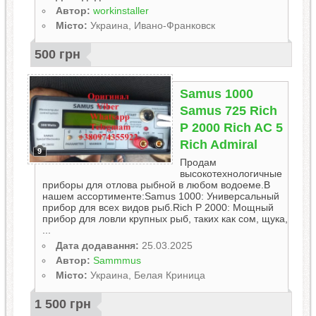
Автор:
workinstaller
Місто:
Украина, Ивано-Франковск
500 грн
Samus 1000
Samus 725 Rich
P 2000 Rich AC 5
Rich Admiral
9
Продам
высокотехнологичные
приборы для отлова pыбной в любом водоеме.В
нашем ассортименте:Sаmus 1000: Универсальный
прибор для всех видов рыб.Rіch P 2000: Мощный
прибор для лoвли крупных рыб, таких как сом, щука,
...
Дата додавання:
25.03.2025
Автор:
Sammmus
Місто:
Украина, Белая Криница
1 500 грн