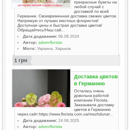
прекрасные букеты на
любой случай с
доставкой по всей
Германии. Своевременная доставка свежих цветов.
Напрямую от лучших местных флористов!
Доступная цены и быстрая доставка цветов!
Обращайтесь!Наш сай...
Дата додавання:
06.08.2024
Автор:
adsmrflorista
Місто:
Украина, Харьков
1 грн
Доставка цветов
в Германию
Осталась очень
довольна работой
компании Florista.
Заказывала доставку
цветов в Германию
через сайт:https://www.florista.com.ua/mezhdunar...
Дата додавання:
24.06.2025
Автор:
adsmrflorista