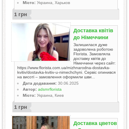
Місто:
Украина, Харьков
1 грн
Доставка квітів
до Німеччини
Залишилася дуже
задоволена роботою
Florista. Замовляла
доставку квітів до
Німеччини через сайт:
https://www.florista.com.ua/mizhnarodna-dostavka-
kvitiv/dostavka-kvitiv-u-nimechchyni. Сервіс опинився
на висоті – замовлення оформили шви...
Дата додавання:
30.06.2025
Автор:
adsmrflorista
Місто:
Украина, Киев
1 грн
Доставка цветов