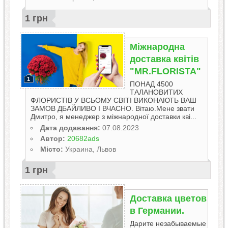
1 грн
Міжнародна
доставка квітів
"MR.FLORISTA"
1
ПОНАД 4500
ТАЛАНОВИТИХ
ФЛОРИСТІВ У ВСЬОМУ СВІТІ ВИКОНАЮТЬ ВАШ
ЗАМОВ ДБАЙЛИВО І ВЧАСНО. Вітаю.Мене звати
Дмитро, я менеджер з міжнародної доставки кві...
Дата додавання:
07.08.2023
Автор:
20682ads
Місто:
Украина, Львов
1 грн
Дocтавка цветов
в Германии.
Дарите незабываемые