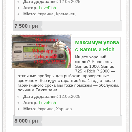
Дата додавання:
12.05.2025
Автор:
LoveFish
Місто:
Украина, Кременец
7 500 грн
Максимум улова
с Samus и Rich
Ищете хороший
эхолот? У нас есть
Samus 1000, Samus
725 и Rich P 2000 —
отличные приборы для рыбалки, проверенные
временем. Все идут с гарантией на 1 год, а после
гарантийного срока мы тоже поможем — обслужим,
починим.Также зани...
Дата додавання:
12.05.2025
Автор:
LoveFish
Місто:
Украина, Харьков
8 000 грн