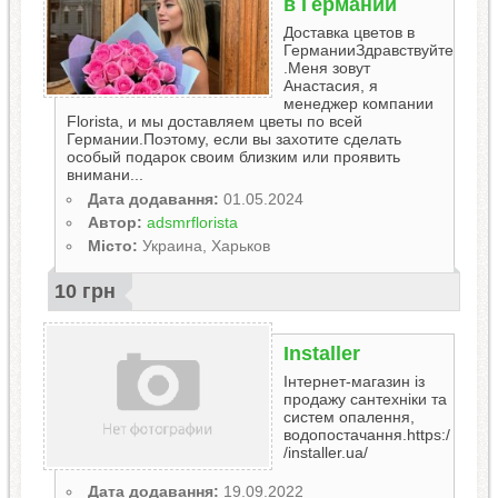
в Германии
Доставка цветов в
ГерманииЗдравствуйте
.Меня зовут
Анастасия, я
менеджер компании
Florista, и мы доставляем цветы по всей
Германии.Поэтому, если вы захотите сделать
особый подарок своим близким или проявить
внимани...
Дата додавання:
01.05.2024
Автор:
adsmrflorista
Місто:
Украина, Харьков
10 грн
Installer
Інтернет-магазин із
продажу сантехніки та
систем опалення,
водопостачання.https:/
/installer.ua/
Дата додавання:
19.09.2022