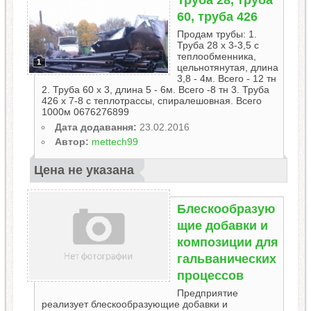
Труба 28, труба
60, труба 426
Продам трубы: 1.
Труба 28 х 3-3,5 с
теплообменника,
1
цельнотянутая, длина
3,8 - 4м. Всего - 12 тн
2. Труба 60 х 3, длина 5 - 6м. Всего -8 тн 3. Труба
426 х 7-8 с теплотрассы, спиралешовная. Всего
1000м 0676276899
Дата додавання:
23.02.2016
Автор:
mettech99
Цена не указана
Блескообразую
щие добавки и
композиции для
гальванических
процессов
Предприятие
реализует блескообразующие добавки и