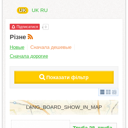
UK
UK
RU
Підписатися
0
Різне
Новые
Сначала дешевые
Сначала дорогие
Показати фільтр
LANG_BOARD_SHOW_IN_MAP