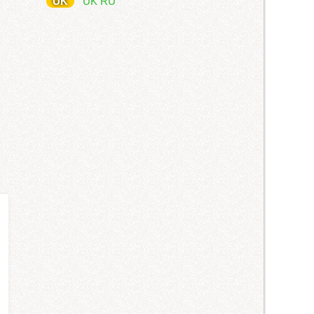
UK
UK
RU