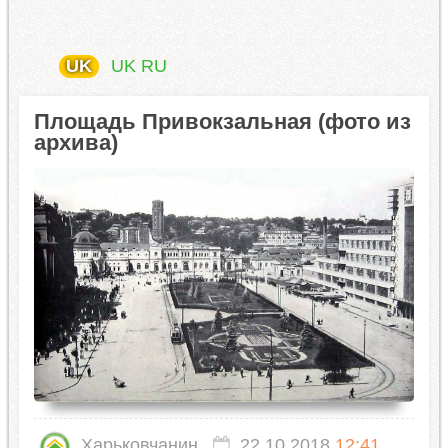
UK
UK
RU
Площадь Привокзальная (фото из
архива)
Харьковчанин
22.10.2018
12:41