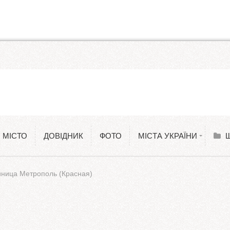
Ка
Ме
Одеса
Аф
Костянтинівка
Тр
 МІСТО
ДОВІДНИК
ФОТО
МІСТА УКРАЇНИ
Київ
Ко
иница Метрополь (Красная)