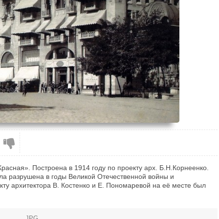
асная». Построена в 1914 году по проекту арх. Б.Н.Корнеенко.
ла разрушена в годы Великой Отечественной войны и
кту архитектора В. Костенко и Е. Пономаревой на её месте был
JPG