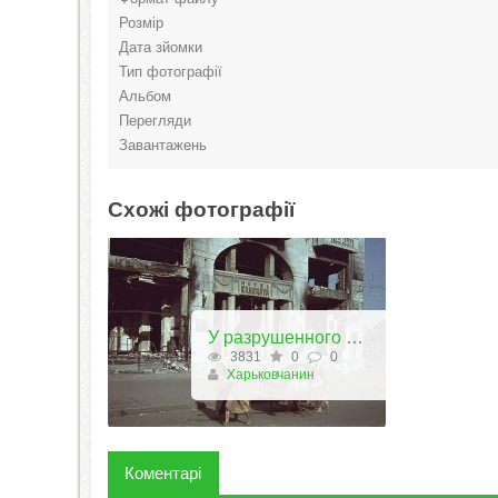
Розмір
Дата зйомки
Тип фотографії
Альбом
Перегляди
Завантажень
Схожі фотографії
У разрушенного здания гостиницы Красная.
3831
0
0
Харьковчанин
Коментарі